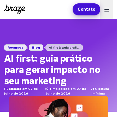
Contato
Ope
/
/
Recursos
Blog
AI first: guia práti...
AI first: guia prático
para gerar impacto no
seu marketing
Publicado em 07 de
/
Última edição em 07 de
/
14
leitura
julho de 2026
julho de 2026
mínima