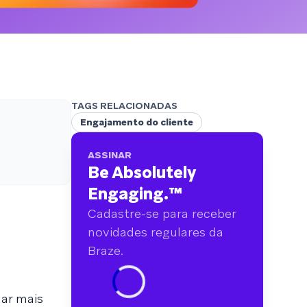
analisamos mais de 6 bilhões de dados
primários abrangendo mais de 750 marcas.
TAGS RELACIONADAS
Engajamento do cliente
ASSINAR
Be Absolutely
Engaging.
™
Cadastre-se para receber
novidades regulares da
Braze.
har mais