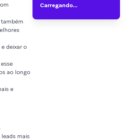
 com
Carregando...
as também
elhores
e deixar o
 esse
os ao longo
nais e
s
 leads mais