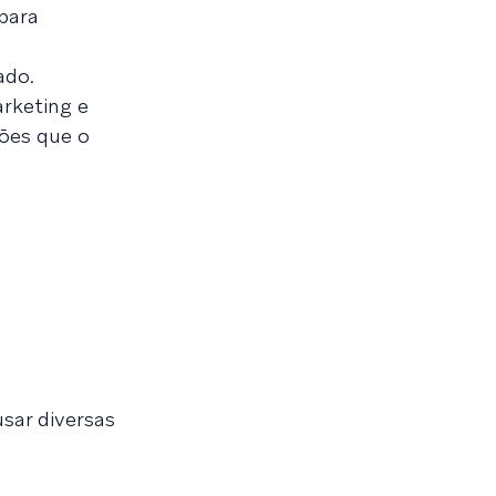
 para
ado.
rketing e
ções que o
sar diversas