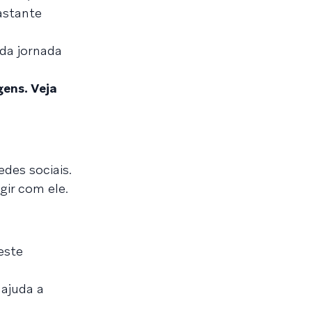
astante
da jornada
gens. Veja
edes sociais.
gir com ele.
este
 ajuda a