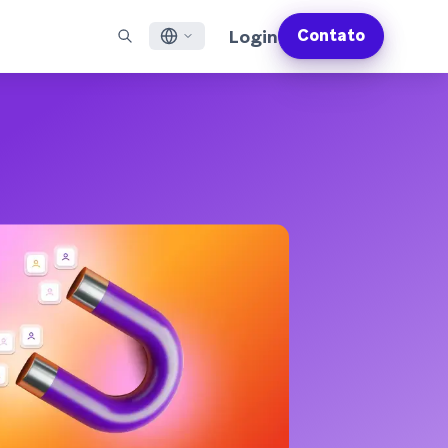
Login
Contato
English
S EM DESTAQUE
SUPORTE
Encontre Parceiros
Carreiras (EN)
Français
munity (EN)
ail
Visão Geral do Suporte
Explore e conecte-se com nossos parceiros de
Descubra vagas de emprego e por que as pessoas
tecnologia ou entrega de confiança
adoram trabalhar na Braze
sagens por app
Serviços Profissionais da Braze
日本語
N)
sagens pela internet
Planos de Sucesso da Braze
Serviços Jurídicos (EN)
S/RCS
Obtenha informações sobre nossos termos legais,
한국어
atsApp
políticas, conformidade e muito mais
bir todos os canais
Português BR
Español
Como funciona
Conheça a estrutura da nossa
Análise Global do Engajamento do Cliente
Saiba mais
tecnologia integrada verticalmente
2026
Para a sexta edição da <b>Análise Global de
Engajamento do Cliente</b>, entrevistamos
mais de 2.200 líderes de marketing e