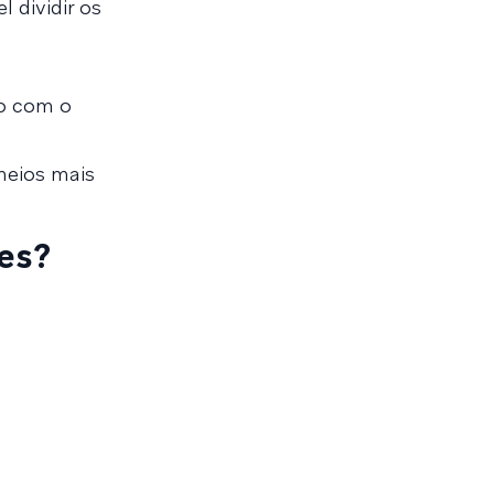
 dividir os
to com o
meios mais
tes?