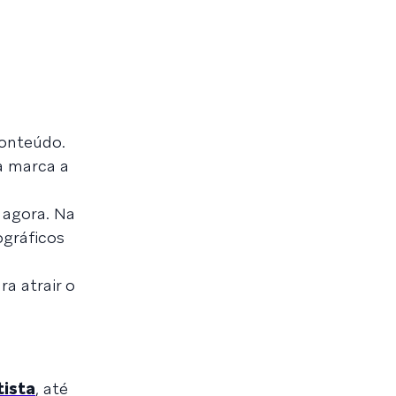
conteúdo.
da marca a
 agora. Na
ográficos
a atrair o
tista
, até