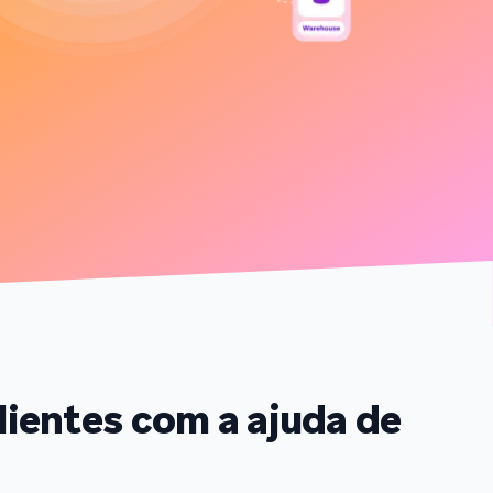
analisamos mais de 6 bilhões de dados
primários abrangendo mais de 750 marcas.
lientes com a ajuda de