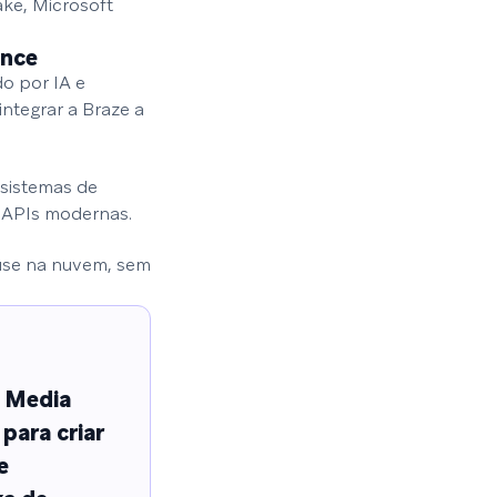
ake, Microsoft
ance
o por IA e
tegrar a Braze a
 sistemas de
 APIs modernas.
use na nuvem, sem
n Media
para criar
e