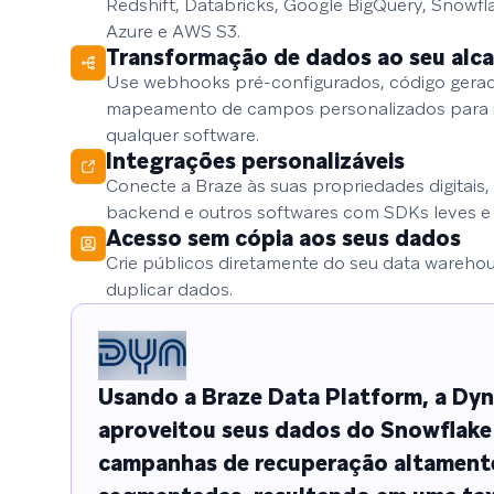
Redshift, Databricks, Google BigQuery, Snowfl
Azure e AWS S3.
Transformação de dados ao seu alc
Use webhooks pré-configurados, código gerad
mapeamento de campos personalizados para in
qualquer software.
Integrações personalizáveis
Conecte a Braze às suas propriedades digitais,
backend e outros softwares com SDKs leves e
Acesso sem cópia aos seus dados
Crie públicos diretamente do seu data wareho
duplicar dados.
Usando a Braze Data Platform, a Dy
aproveitou seus dados do Snowflake 
campanhas de recuperação altament