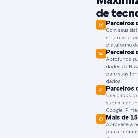
de tecn
Parceiros 
Com seus sis
sincronizar p
plataforma de
Parceiros 
Aprofunde sua
dados da Bra
para suas fer
dados.
Parceiros 
Use dados pri
suprimir anún
Google, Pinte
Mais de 15
Aproveite a n
para e-commer