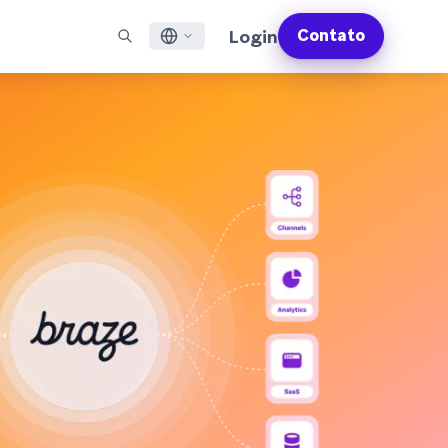
Login
Contato
English
S EM DESTAQUE
SUPORTE
Encontre Parceiros
Carreiras (EN)
Français
munity (EN)
ail
Visão Geral do Suporte
Explore e conecte-se com nossos parceiros de
Descubra vagas de emprego e por que as pessoas
tecnologia ou entrega de confiança
adoram trabalhar na Braze
sagens por app
Serviços Profissionais da Braze
日本語
N)
sagens pela internet
Planos de Sucesso da Braze
Serviços Jurídicos (EN)
S/RCS
Obtenha informações sobre nossos termos legais,
한국어
atsApp
políticas, conformidade e muito mais
bir todos os canais
Português BR
Español
Como funciona
Conheça a estrutura da nossa
Análise Global do Engajamento do Cliente
Saiba mais
tecnologia integrada verticalmente
2026
Para a sexta edição da <b>Análise Global de
Engajamento do Cliente</b>, entrevistamos
mais de 2.200 líderes de marketing e