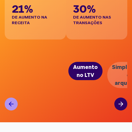
21%
30%
DE AUMENTO NA
DE AUMENTO NAS
RECEITA
TRANSAÇÕES
D
P
Aumento
Simplif
no LTV
d
arquit