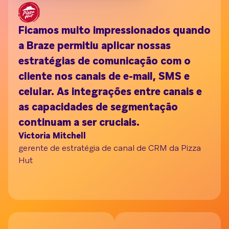
Ficamos muito impressionados quando
C
a Braze permitiu aplicar nossas
no
estratégias de comunicação com o
at
cliente nos canais de e-mail, SMS e
in
Compreenda seu público com o Segment Buil
celular. As integrações entre canais e
pr
as capacidades de segmentação
pe
continuam a ser cruciais.
ma
Victoria Mitchell
pa
gerente de estratégia de canal de CRM da Pizza
r
Hut
a 
Ja
di
BE