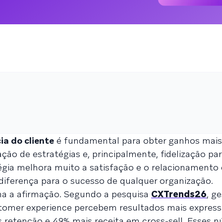
ia do cliente
é fundamental para obter ganhos mais
ação de estratégias e, principalmente, fidelização p
égia melhora muito a satisfação e o relacionamento
diferença para o sucesso de qualquer organização.
a a afirmação. Segundo a pesquisa
CXTrends26
, g
mer experience percebem resultados mais express
s retenção e 49% mais receita em cross-sell. Esses 