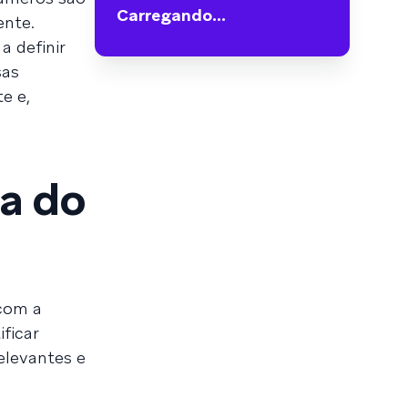
Carregando...
ente.
 definir
sas
e e,
ia do
 com a
ficar
elevantes e