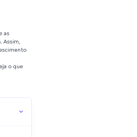
e as
. Assim,
rescimento
eja o que