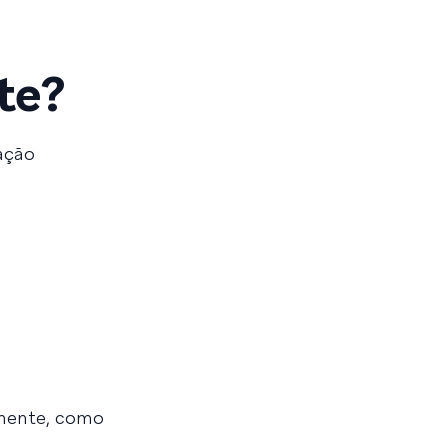
te?
ação
lmente, como