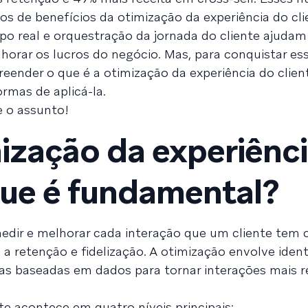
os de benefícios da otimização da experiência do cli
 real e orquestração da jornada do cliente ajudam a
lhorar os lucros do negócio. Mas, para conquistar es
eender o que é a otimização da experiência do client
rmas de aplicá-la.
e o assunto!
mização da experiênc
 que é fundamental?
medir e melhorar cada interação que um cliente tem
a retenção e fidelização. A otimização envolve identi
rias baseadas em dados para tornar interações mais r
te acontece em quatro níveis principais: