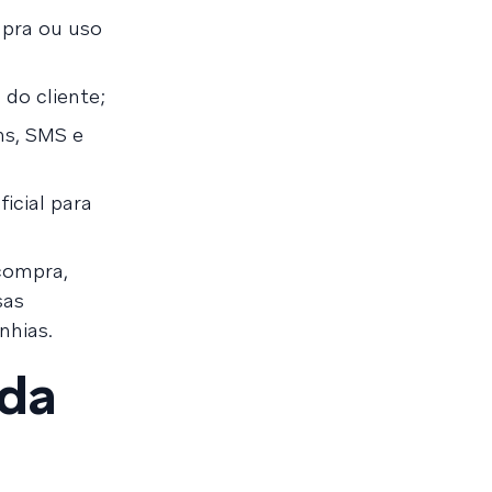
mpra ou uso
do cliente;
ns, SMS e
ficial para
 compra,
sas
nhias.
 da