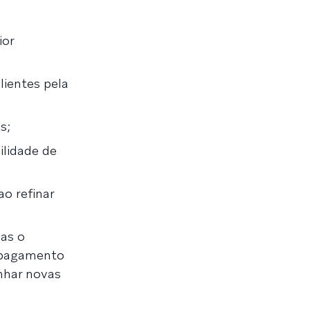
ior
clientes pela
s;
lidade de
ao refinar
nas o
e pagamento
nhar novas