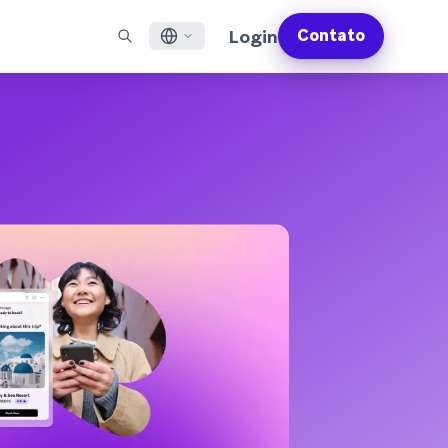
Login
Contato
English
S EM DESTAQUE
SUPORTE
Encontre Parceiros
Carreiras (EN)
Français
munity (EN)
ail
Visão Geral do Suporte
Explore e conecte-se com nossos parceiros de
Descubra vagas de emprego e por que as pessoas
tecnologia ou entrega de confiança
adoram trabalhar na Braze
sagens por app
Serviços Profissionais da Braze
日本語
N)
sagens pela internet
Planos de Sucesso da Braze
Serviços Jurídicos (EN)
S/RCS
Obtenha informações sobre nossos termos legais,
한국어
atsApp
políticas, conformidade e muito mais
bir todos os canais
Português BR
Español
Como funciona
Conheça a estrutura da nossa
Análise Global do Engajamento do Cliente
Saiba mais
tecnologia integrada verticalmente
2026
Para a sexta edição da <b>Análise Global de
Engajamento do Cliente</b>, entrevistamos
mais de 2.200 líderes de marketing e