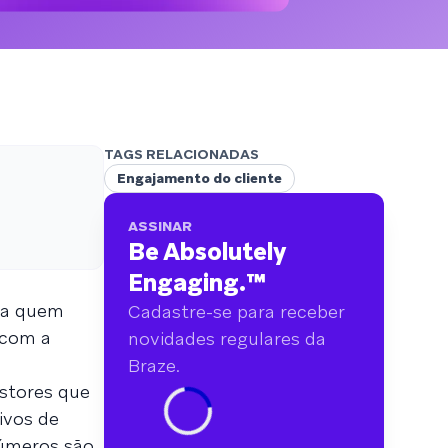
analisamos mais de 6 bilhões de dados
primários abrangendo mais de 750 marcas.
TAGS RELACIONADAS
Engajamento do cliente
ASSINAR
Be Absolutely
Engaging.
™
ara quem
Cadastre-se para receber
 com a
novidades regulares da
Braze.
estores que
ivos de
números são