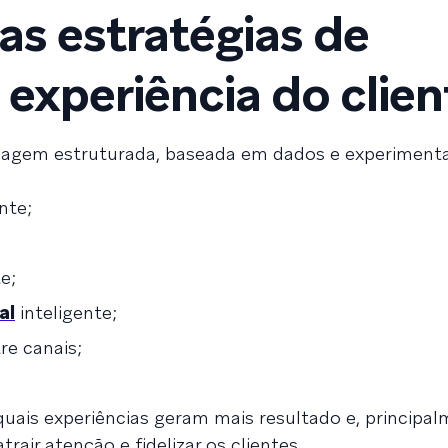
as estratégias de
 experiência do clien
dagem estruturada, baseada em dados e experiment
nte;
e;
al
inteligente;
re canais;
quais experiências geram mais resultado e, principa
air atenção e fidelizar os clientes.