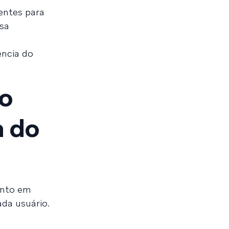
entes para
ssa
ência do
io
a do
ento em
ada usuário.