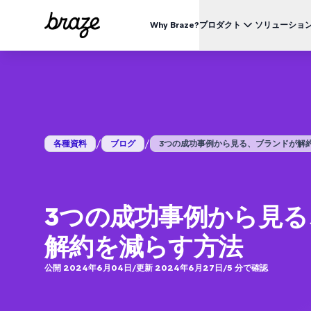
Why Braze?
プロダクト
ソリューショ
業界別
BRAZEを知る
ユース
Brazeプラットフォーム
Braze Alloys
私たちについて
リテール & Eコマース
資料一覧
オ
すべてのデータ、チャネル、オーケストレーションのニーズを
信頼できるテクノロジーまたは配送パートナーを探索し、
Brazeがどのようにして顧客エンゲージメントプラットフ
つのプラットフォームで。
つながりましょう
ォームのリーディングカンパニーになったかをご覧くださ
外食 & ファーストフード
生
い。
ブログ
詳細はこちら
価格
デリバリー & クイックコマース
顧
/
/
各種資料
ブログ
3つの成功事例から見る、ブランドが解約を
プレスリリース/メディア掲載
旅行 & ホスピタリティ
解
動画
BrazeAl™
UPDATES
Brazeの最新情報をご覧ください。
メディア & エンターテイメント
エ
AIによる自動化、学習、パーソナライズ
金融サービス
Braze データプラットフォーム
3つの成功事例から見
データを収集、統合、有効化
ユーザーガイド
クロスチャネル
解約を減らす方法
全てのメッセージを、ひとつのプラットフォームから
公開 2024年6月04日
/
更新 2024年6月27日
/
5
分で確認