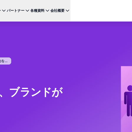
ン
パートナー
各種資料
会社概要
ケース
注目のテクノロジー
BRAZE FOR
チャネ
パートナーになる
投資家向け情報（英語）
BrazeAI Decisioning Studio™
メ
ンボーディング最適化
お客様事例
スタートアップ
NEW
 1
多様な連携を探求し 最高レベルの顧客体験の提供をリー
最新のニュース、数字、決算情報をご覧ください。
大規模な1:1のパーソナライゼーションを実現
ドしましょう
モ
産性の向上
ジャーニーオーケストレーション
レポート ＆ ガイド
W
客獲得の向上
マルチステップのクロスチャネル体験を創出
...
SM
リーガル（英語）
約防止
BrazeAI™ Agents
ウェビナー ＆ イベント
NEW
LIN
当社の規約、ポリシー、コンプライアンスなどに関する情
ンゲージメント向上
常時稼働のAIエージェントで、よりスマートなエ
報をご覧ください。
そ
ンゲージメントを拡大
レポート＆分析
る、ブランドが
パフォーマンスを分析し、インサイトを発見
Creative Studio
NEW
送る
クリエイティブワークフローを効率化