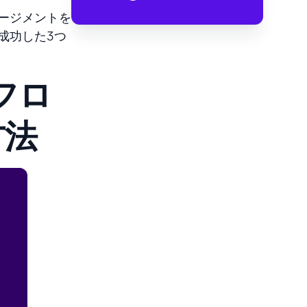
ージメントを
成功した３つ
スフロ
方法