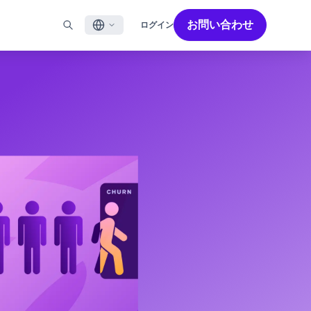
お問い合わせ
ログイン
English
ル
BRAZEを活用する
パートナーを探す
採用情報
Français
ール
Bonfire コミュニティ
成功を加速させるパートナー解決策でBrazeのパワーを最
Brazeで働く魅力と募集職種をご紹介します。
大限に高めましょう
バイルアプリメッセージ
Brazeラーニング
日本語
ebメッセージ
認定資格
S/RCS
用語集
한국어
E
の他のチャネル
Português BR
Español
Brazeのしくみ
Brzeの統合されたテクノロジースタック
2026年 グローバルカスタマーエンゲージメント
詳細はこちら
をご覧ください
レビュー日本語版
今年で6回目となるカスタマーエンゲージメント
レビュー（CER）では、2,200名以上のマーケテ
ィング責任者を対象に調査を実施し、750以上の