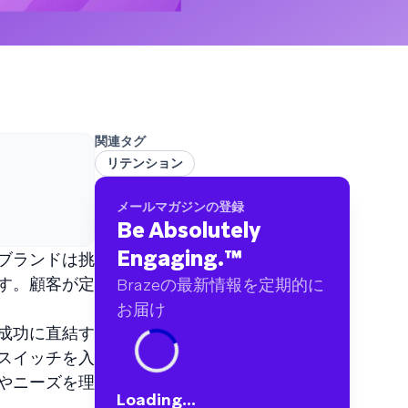
ブランドに及ぶ60億件以上のデータポイントを
分析しました
関連タグ
リテンション
メールマガジンの登録
Be Absolutely
Engaging.
™
ブランドは挑
す。顧客が定
Brazeの最新情報を定期的に
お届け
成功に直結す
スイッチを入
やニーズを理
Loading...