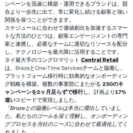
ンペーンを迅速に構築・運用できるブランドは、競
合より一歩先に出て、常に変化し続ける顧客と強い
関係を保つことができます。
スケジュールに合わせて価値創出を加速するスマー
トな方法のひとつは、顧客エンゲージメントの専門
家と連携し、必要なチームに適切なリソースを配分
し、テクノロジーを最大限に活用することです。
タイ最大手のコングロマリット
Central Retail
は、BrazeとOne-Time Servicesチームと協働し、
プラットフォーム移行時に効果的なオンボーディン
グ戦略を構築。複数の事業部にまたがる
250のキ
ャンペーンを2ヶ月足らずで移行
し、計画より
17%
速い
スピードで実現しました。
「Brazeとの協働レベルは本当に傑出していまし
た。私たちのゴールを深く理解し、オンボーディン
グプロセスを当社のニーズに合わせて最適化してく
れました。」