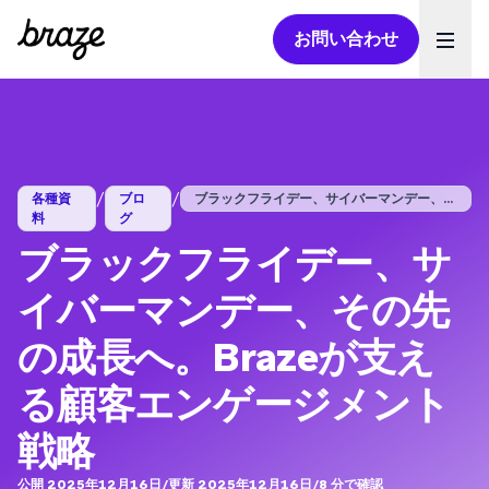
お問い合わせ
Ope
/
/
各種資
ブロ
ブラックフライデー、サイバーマンデー、そ...
料
グ
ブラックフライデー、サ
イバーマンデー、その先
の成長へ。Brazeが支え
る顧客エンゲージメント
戦略
公開 2025年12月16日
/
更新 2025年12月16日
/
8
分で確認