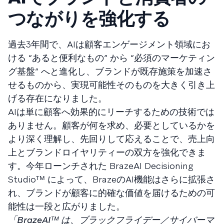
つながりを強化する
過去3年間で、AIは顧客エンゲージメント領域にお
ける “あると便利なもの” から “必須のマーケティン
グ基盤” へと進化し、ブランドが既存施策を加速さ
せるものから、実現可能性そのものを大きく引き上
げる存在になりました。
AIは単に顧客へ効果的にリーチするための技術では
ありません。顧客が何を求め、必要としているかを
より深く理解し、先回りして応えることで、売上向
上とブランドロイヤリティーの双方を強化できま
す。今年ローンチされた BrazeAI Decisioning
Studioᵀᴹ によって、BrazeのAI機能はさらに拡張さ
れ、ブランドが顧客に的確な価値を届けるための可
能性は一段と広がりました。
「BrazeAIᵀᴹ は、ブラックフライデー／サイバーマ