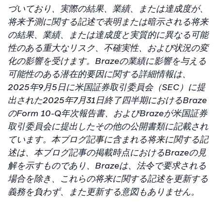
づいており、実際の結果、業績、または達成度が、
将来予測に関する記述で表明または暗示される将来
の結果、業績、または達成度と実質的に異なる可能
性のある重大なリスク、不確実性、および状況の変
化の影響を受けます。Brazeの業績に影響を与える
可能性のある潜在的要因に関する詳細情報は、
2025年9月5日に米国証券取引委員会（SEC）に提
出された2025年7月31日終了四半期におけるBraze
のForm 10-Q年次報告書、およびBrazeが米国証券
取引委員会に提出したその他の公開書類に記載され
ています。本ブログ記事に含まれる将来に関する記
述は、本ブログ記事の掲載時点におけるBrazeの見
解を示すものであり、Brazeは、法令で要求される
場合を除き、これらの将来に関する記述を更新する
義務を負わず、また更新する意図もありません。