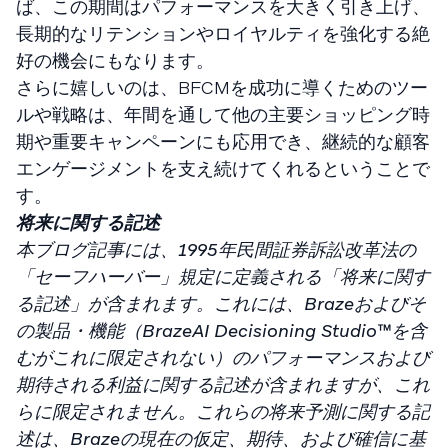
ば、この期間はパフォーマンスを大きく引き上げ、
長期的なリテンションやロイヤルティを強化する絶
好の機会にもなります。
さらに嬉しいのは、BFCMを成功に導くためのツー
ルや戦略は、年間を通して他の主要ショッピング時
期や重要キャンペーンにも応用でき、継続的な顧客
エンゲージメントを支え続けてくれるということで
す。
将来に関する記述
本ブログ記事には、1995年民間証券訴訟改革法の
「セーフハーバー」規定に定義される「将来に関す
る記述」が含まれます。これには、Brazeおよびそ
の製品・機能（BrazeAI Decisioning Studio™を含
むがこれに限定されない）のパフォーマンスおよび
期待される利益に関する記述が含まれますが、これ
らに限定されません。これらの将来予測に関する記
述は、Brazeの現在の仮定、期待、および確信に基