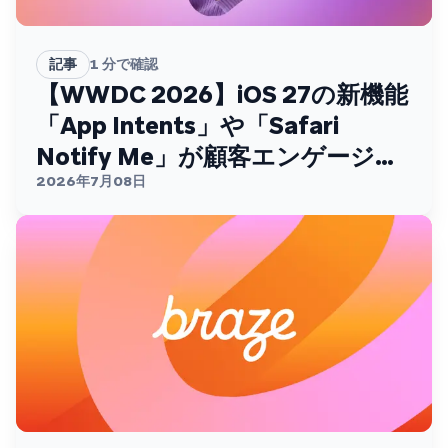
記事
1
分で確認
【WWDC 2026】iOS 27の新機能
「App Intents」や「Safari
Notify Me」が顧客エンゲージメ
ントを変える
2026年7月08日