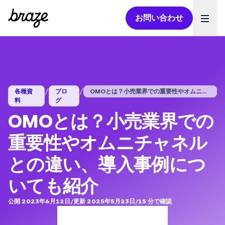
お問い合わせ
Ope
/
/
各種資
ブロ
OMOとは？小売業界での重要性やオムニチ...
料
グ
OMOとは？小売業界での
重要性やオムニチャネル
との違い、導入事例につ
いても紹介
公開 2023年6月12日
/
更新 2025年5月23日
/
15
分で確認