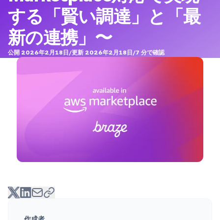
する「賢い調達」と「最
新の連携」〜
公開 2026年2月18日
/
更新 2026年2月18日
/
7
分で確認
作成者