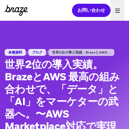
お問い合わせ
Ope
/
/
各種資料
ブログ
世界２位の導入実績。BrazeとAWS ...
世界２位の導入実績。
BrazeとAWS 最高の組み
合わせで、「データ」と
「AI」をマーケターの武
器へ。〜AWS
Marketplace対応で実現