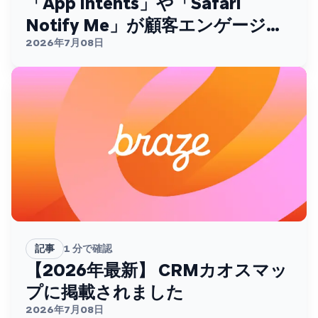
「App Intents」や「Safari
Notify Me」が顧客エンゲージメ
ントを変える
2026年7月08日
記事
1
分で確認
【2026年最新】 CRMカオスマッ
プに掲載されました
2026年7月08日