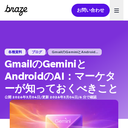
お問い合わせ
Ope
/
/
各種資料
ブログ
GmailのGeminiとAndroid...
GmailのGeminiと
AndroidのAI：マーケタ
ーが知っておくべきこと
公開 2026年3月04日
/
更新 2026年3月04日
/
6
分で確認