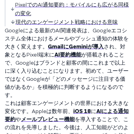
PixelでのAI通知要約：モバイルにも広がる同様
の変化
現代のエンゲージメント戦略における意味
Googleによる最新のAI関連発表は、Googleエコシ
ステム全体におけるメールやプッシュ通知の体験を
大きく変えます。
GmailにGeminiが導入
され、対
象となるPixel端末に
AI要約機能
が搭載されること
で、Googleはブランドと顧客の間にこれまで以上
に深く入り込むことになります。初めて、ユーザー
ではなくGoogleが「どのメッセージに注目する価
値があるか」を積極的に判断するようになるので
す。
これは顧客エンゲージメントの世界における大きな
変化です。Appleは数年前、
iOS 18
に
AIによる通知
要約
や
メールプレビュー機能
を導入することで、こ
の流れを先導しました。今後は、人工知能がどのよ