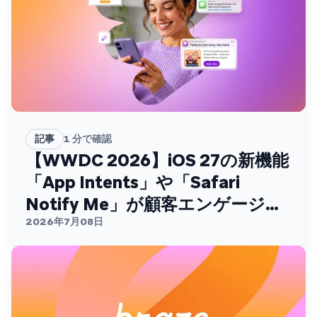
記事
1
分で確認
【WWDC 2026】iOS 27の新機能
「App Intents」や「Safari
Notify Me」が顧客エンゲージメ
ントを変える
2026年7月08日