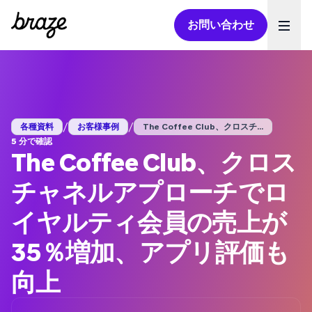
お問い合わせ
Ope
/
/
各種資料
お客様事例
The Coffee Club、クロスチ...
5 分で確認
The Coffee Club、クロス
チャネルアプローチでロ
イヤルティ会員の売上が
35％増加、アプリ評価も
向上