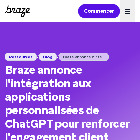
Commencer
Ope
/
/
Ressources
Blog
Braze annonce l'inté...
Braze annonce
l'intégration aux
applications
personnalisées de
ChatGPT pour renforcer
l'engagement client