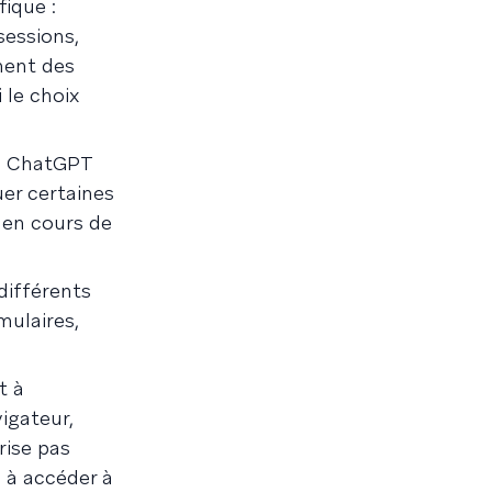
ique :
sessions,
ement des
 le choix
le ChatGPT
er certaines
 en cours de
différents
mulaires,
t à
igateur,
rise pas
u à accéder à