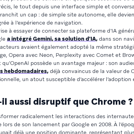
récis, le tout depuis une interface simple et conversa
ranchit un cap : de simple site autonome, elle devie
rée à l’expérience de navigation.
ise à essayer de connecter sa plateforme d'IA génér
gle
a intégré Gemini, sa solution d'IA,
dans son navi
 acteurs avaient également adopté la même stratégi
dge, Opera avec Neon, Perplexity avec Comet et Bro
t qu'OpenAI possède un avantage majeur : son audie
ifs hebdomadaires,
déjà convaincus de la valeur de
onnelle, un atout susceptible d’accélérer l’adoption 
il aussi disruptif que Chrome ?
sformer radicalement les interactions des internaute
 lors de son lancement par Google en 2008. À l'époq
pait déjà une position dominante, représentant plu