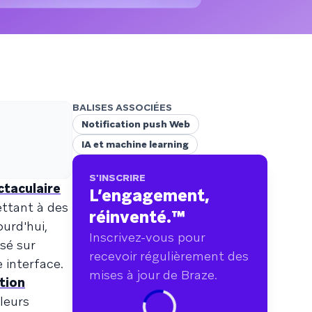
points de données couvrant plus de
750 marques.
BALISES ASSOCIÉES
Notification push Web
IA et machine learning
S'INSCRIRE
taculaire
L’engagement,
ttant à des
réinventé.
™
ourd'hui,
Inscrivez-vous pour
sé sur
recevoir régulièrement des
 interface.
mises à jour de Braze.
tion
leurs