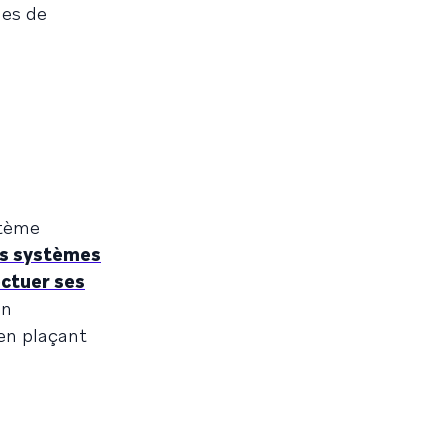
ues de
stème
es systèmes
ectuer ses
en
 en plaçant