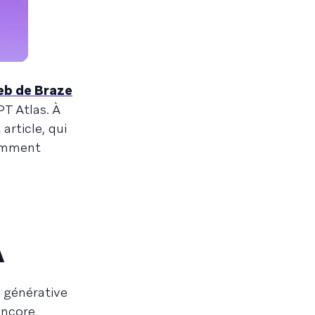
eb de Braze
T Atlas. À
article, qui
comment
A
 générative
encore