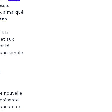
esse,
e, a marqué
des
nt la
met aux
lonté
’une simple
e
e nouvelle
 présente
tandard de