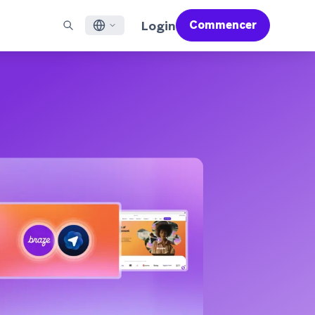
Login
Commencer
English
X À LA UNE
ACCOMPAGNER
Trouver un partenaire
Carrières (EN)
Français
 Bonfire (EN)
ail
Aperçu du service d'assistance
Rejoignez un réseau d'experts pour maîtriser Braze et
Découvrez nos offres d'emploi et les raisons de la
propulser votre réussite globale
popularité de notre environnement de travail.
sages pour applications mobiles
Services professionnels
日本語
N)
mmunication web
Satisfaction client
Juridique (EN)
S/RCS
Consultez nos mentions légales, politiques,
한국어
atsApp
déclarations de conformité et plus encore.
r tous les canaux
Português BR
Español
Fonctionnement
Découvrez notre technologie intégrée
Rapport Global Customer Engagement
En savoir plus
verticalement
Review 2026
Pour notre sixième étude Global CER, nous
avons interrogé plus de 2 200 responsables
marketing et analysé plus de 6 milliards de