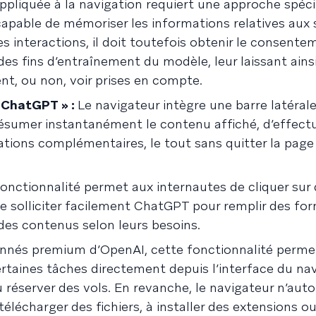
ppliquée à la navigation requiert une approche spécif
 capable de mémoriser les informations relatives aux 
s interactions, il doit toutefois obtenir le consent
 des fins d’entraînement du modèle, leur laissant ainsi
nt, ou non, voir prises en compte.
 ChatGPT » :
Le navigateur intègre une barre latéra
résumer instantanément le contenu affiché, d’effectu
ations complémentaires, le tout sans quitter la page
onctionnalité permet aux internautes de cliquer sur 
 solliciter facilement ChatGPT pour remplir des for
des contenus selon leurs besoins.
nnés premium d’OpenAI, cette fonctionnalité perme
taines tâches directement depuis l’interface du nav
éserver des vols. En revanche, le navigateur n’auto
lécharger des fichiers, à installer des extensions o