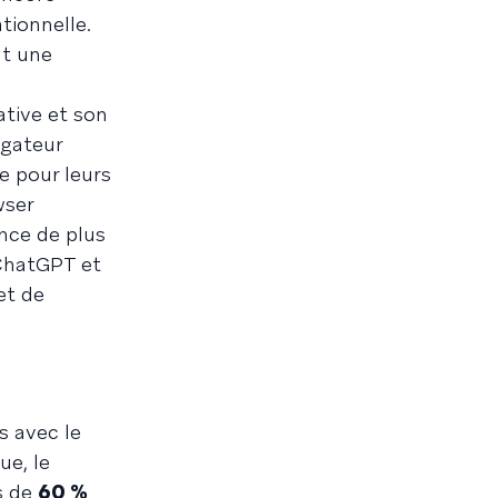
tionnelle.
nt une
ative et son
gateur
e pour leurs
wser
nce de plus
 ChatGPT et
et de
s avec le
ue, le
s de
60 %