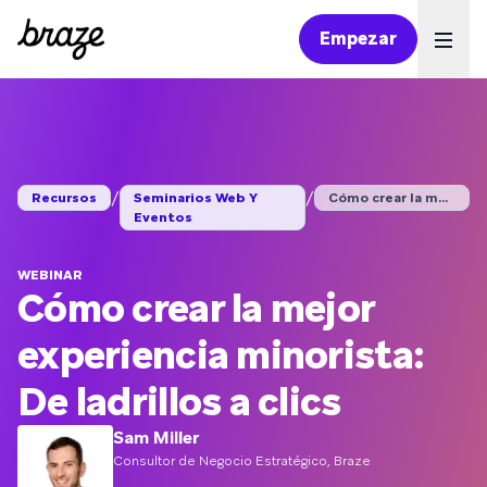
Empezar
Ope
/
/
Recursos
Seminarios Web Y
Cómo crear la mejor ...
Eventos
WEBINAR
Cómo crear la mejor
experiencia minorista:
De ladrillos a clics
Sam Miller
Consultor de Negocio Estratégico, Braze