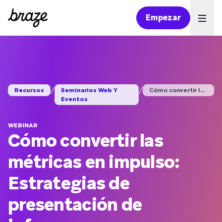
Empezar
Ope
/
/
Recursos
Seminarios Web Y
Cómo convertir las m...
Eventos
WEBINAR
Cómo convertir las
métricas en impulso:
Estrategias de
presentación de