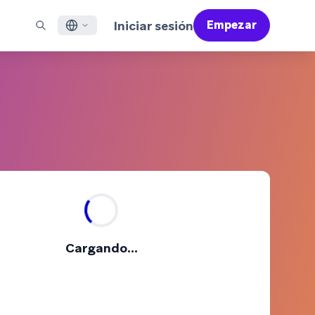
Iniciar sesión
Empezar
ish
ES DESTACADOS
SOPORTE
Encuentre Partners
Empleo (EN)
çais
Bonfire (EN)
reo Electrónico
Resumen de Asistencia
Encuentra y conecta con nuestros partners de
Descubre ofertas de empleo y por qué a la gente le
confianza en tecnología y soluciones
encanta trabajar en Braze
sajería en Aplicaciones Móviles
Servicios Profesionales
語
N)
sajería Web
Éxito del Cliente
Información legal
S/RCS
Infórmate sobre nuestras condiciones, políticas,
어
atsApp
cumplimiento normativo y mucho más
 todos los canales
tuguês BR
ñol
Cómo funciona
Conoce a fondo nuestra
Informe Global de Customer Engagement
Más información
Cargando...
tecnología con integración vertical
2026
Para nuestro sexto informe Global CER, hemos
realizado un cuestionario a más de 2.200
responsables de marketing y hemos analizado