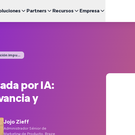
oluciones
Partners
Recursos
Empresa
Engl
UNCIONALIDADES DESTACADAS
BRAZE PARA
CRECIMIENTO
CANAL
Sea un Partner
Relación con inversores (ES)
uegos
Fran
BrazeAI Decisioning Studio™
Comunidad de Clientes 
Cor
 de Estudio
Empresas emergentes (EN)
NUEVO
Explora las asociaciones y lidera la creación de las
Accede a lo último en noticias, cifras y resultados
ajo demanda
Personaliza a la medida de cada cliente a escala
mejores experiencias del cliente
financieros
Braze Learning
Men
omida rápida
日本
Coordinación del Recorrido
mes y Guías
ción impu...
Customer Champion (E
Men
Noticias (EN)
Crea experiencias multicanal de varios pasos
Certificación
SM
Entérate de todo lo que está pasando en Braze
한국
Agentes de BrazeAI™
arios Web y Eventos
NUEVO
Wh
Escala la interacción de una forma más inteligente con
Ver
Por
agentes de IA siempre activos
ada por IA:
Informes y Análisis
¿Necesitas algo más?
Espa
Analiza el rendimiento y obtén información valiosa
vancia y
Jojo Zieff
Administrador Sénior de
Marketing de Producto, Braze