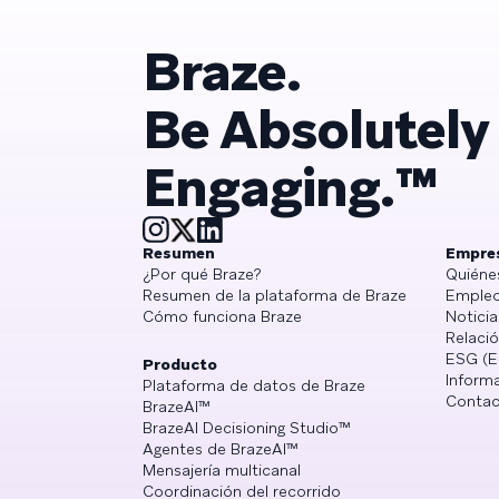
Braze.
Be Absolutely
Engaging.™
Resumen
Empre
¿Por qué Braze?
Quiéne
Resumen de la plataforma de Braze
Empleo
Cómo funciona Braze
Noticia
Relació
ESG (E
Producto
Informa
Plataforma de datos de Braze
Contac
BrazeAI™
BrazeAI Decisioning Studio™
Agentes de BrazeAI™
Mensajería multicanal
Coordinación del recorrido