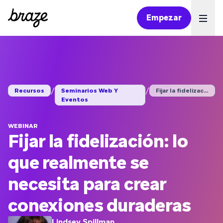
Empezar
Ope
/
/
Recursos
Seminarios Web Y
Fijar la fidelizació...
Eventos
WEBINAR
Fijar la fidelización: lo
que realmente se
necesita para crear
conexiones duraderas
Lindsey Spillman