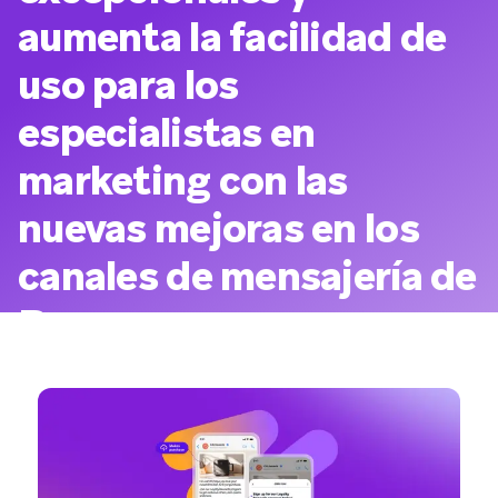
aumenta la facilidad de
uso para los
especialistas en
marketing con las
nuevas mejoras en los
canales de mensajería de
Braze.
Publicado en 30 de
/
Modificado por última vez el
/
7
min de
septiembre de 2025
30 de septiembre de 2025
lectura