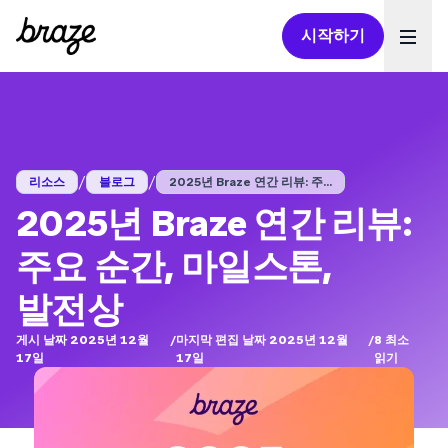
시작하기
Ope
/
/
리소스
블로그
2025년 Braze 연간 리뷰: 주...
2025년 Braze 연간 리뷰:
주요 순간, 마일스톤,
발전상
게시 날짜 2025년 12월
/
마지막 편집 날짜 2025년 12월
/
8
최소
17일
17일
읽기