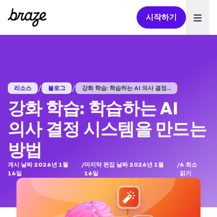
시작하기
Ope
/
/
리소스
블로그
강화 학습: 학습하는 AI 의사 결정...
강화 학습: 학습하는 AI
의사 결정 시스템을 만드는
방법
게시 날짜 2026년 1월
/
마지막 편집 날짜 2026년 1월
/
6
최소
16일
16일
읽기