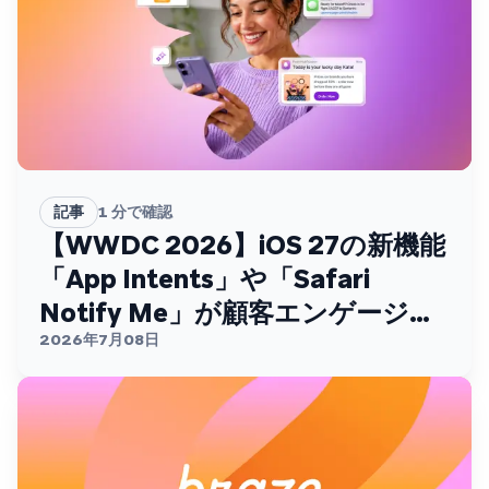
記事
1
分で確認
【WWDC 2026】iOS 27の新機能
「App Intents」や「Safari
Notify Me」が顧客エンゲージメ
ントを変える
2026年7月08日