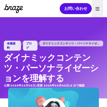
お問い合わせ
Ope
/
/
各種資
ブロ
ダイナミックコンテンツ・パーソナライゼー...
料
グ
ダイナミックコンテン
ツ・パーソナライゼーシ
ョンを理解する
公開 2025年10月02日
/
更新 2025年10月02日
/
4
分で確認