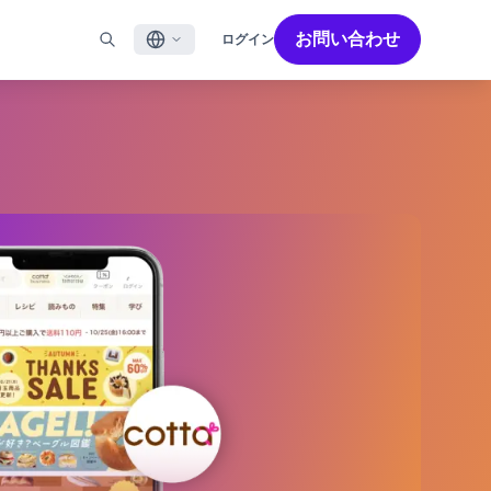
お問い合わせ
ログイン
English
ル
BRAZEを活用する
パートナーを探す
採用情報
Français
ール
Bonfire コミュニティ
成功を加速させるパートナー解決策でBrazeのパワーを最
Brazeで働く魅力と募集職種をご紹介します。
大限に高めましょう
バイルアプリメッセージ
Brazeラーニング
日本語
ebメッセージ
認定資格
S/RCS
用語集
한국어
E
の他のチャネル
Português BR
Español
Brazeのしくみ
Brzeの統合されたテクノロジースタック
2026年 グローバルカスタマーエンゲージメント
詳細はこちら
をご覧ください
レビュー日本語版
今年で6回目となるカスタマーエンゲージメント
レビュー（CER）では、2,200名以上のマーケテ
ィング責任者を対象に調査を実施し、750以上の