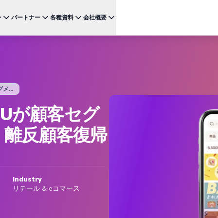
ン
パートナー
各種資料
会社概要
ケース
注目のテクノロジー
BRAZE FOR
チャネ
パートナーになる
投資家向け情報（英語）
BrazeAI Decisioning Studio™
メ
ンボーディング最適化
お客様事例
スタートアップ
NEW
 1
多様な連携を探求し 最高レベルの顧客体験の提供をリー
最新のニュース、数字、決算情報をご覧ください。
大規模な1:1のパーソナライゼーションを実現
ドしましょう
モ
産性の向上
ジャーニーオーケストレーション
レポート ＆ ガイド
...
W
客獲得の向上
マルチステップのクロスチャネル体験を創出
SM
リーガル（英語）
RUが顧客セグ
約防止
BrazeAI™ Agents
ウェビナー ＆ イベント
NEW
LIN
当社の規約、ポリシー、コンプライアンスなどに関する情
ンゲージメント向上
常時稼働のAIエージェントで、よりスマートなエ
報をご覧ください。
そ
、離反顧客復帰
ンゲージメントを拡大
レポート＆分析
パフォーマンスを分析し、インサイトを発見
Creative Studio
NEW
送る
クリエイティブワークフローを効率化
Industry
リテール & eコマース