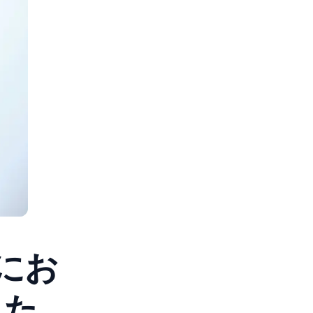
にお
した