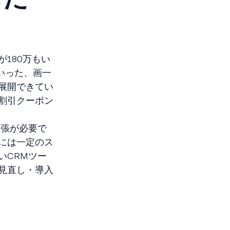
180万もい
いった、画一
展開できてい
割引クーポン
拡張が必要で
には一定のス
いCRMツー
見直し・導入