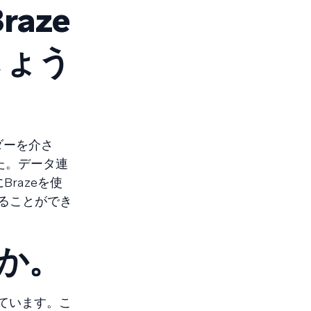
aze
しょう
ダーを介さ
た。データ連
razeを使
ることができ
すか。
ています。こ