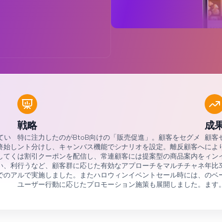
戦略
成
てい
特に注力したのがBtoB向けの「販売促進」。顧客をセグメ
顧客
終始し
ント分けし、キャンバス機能でシナリオを設定。離反顧客へ
によ
してく
は割引クーポンを配信し、常連顧客には提案型の商品案内を
ィン
い、利
行うなど、顧客群に応じた有効なアプローチをマルチチャネ
年比3
でのア
ルで実施しました。またハロウィンイベントセール時には、
のベ
ユーザー行動に応じたプロモーション施策も展開しました。
ます