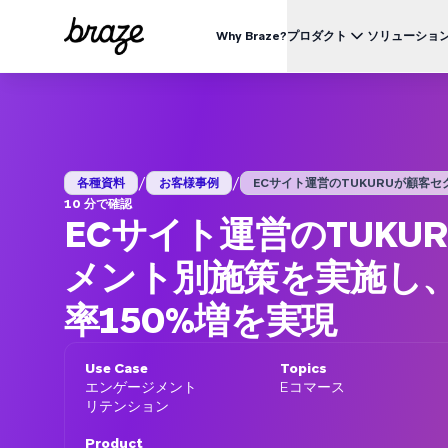
Why Braze?
プロダクト
ソリューショ
業界別
BRAZEを知る
ユース
Brazeプラットフォーム
Braze Alloys
私たちについて
リテール & Eコマース
資料一覧
オ
すべてのデータ、チャネル、オーケストレーションのニーズを
信頼できるテクノロジーまたは配送パートナーを探索し、
Brazeがどのようにして顧客エンゲージメントプラットフ
つのプラットフォームで。
つながりましょう
ォームのリーディングカンパニーになったかをご覧くださ
外食 & ファーストフード
生
い。
/
/
ブログ
各種資料
お客様事例
ECサイト運営のTUKURUが顧客セグメ
詳細はこちら
価格
デリバリー & クイックコマース
顧
10 分で確認
プレスリリース/メディア掲載
ECサイト運営のTUKU
旅行 & ホスピタリティ
解
動画
BrazeAl™
UPDATES
Brazeの最新情報をご覧ください。
メディア & エンターテイメント
エ
AIによる自動化、学習、パーソナライズ
メント別施策を実施し
金融サービス
Braze データプラットフォーム
データを収集、統合、有効化
率150%増を実現
ユーザーガイド
クロスチャネル
全てのメッセージを、ひとつのプラットフォームから
Use Case
Topics
エンゲージメント
Eコマース
リテンション
Product