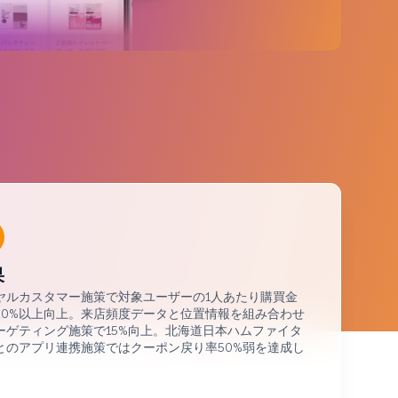
ブランドに及ぶ60億件以上のデータポイントを
分析しました
果
ヤルカスタマー施策で対象ユーザーの1人あたり購買金
20%以上向上。来店頻度データと位置情報を組み合わせ
ーゲティング施策で15%向上。北海道日本ハムファイタ
とのアプリ連携施策ではクーポン戻り率50%弱を達成し