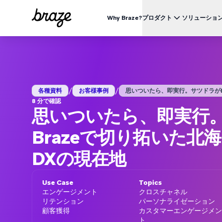
Why Braze?
プロダクト
ソリューショ
業界別
BRAZEを知る
ユース
Brazeプラットフォーム
Braze Alloys
私たちについて
リテール & Eコマース
資料一覧
オ
すべてのデータ、チャネル、オーケストレーションのニーズを
信頼できるテクノロジーまたは配送パートナーを探索し、
Brazeがどのようにして顧客エンゲージメントプラットフ
つのプラットフォームで。
つながりましょう
ォームのリーディングカンパニーになったかをご覧くださ
外食 & ファーストフード
生
い。
/
/
ブログ
各種資料
お客様事例
思いついたら、即実行。サツドラがBra
詳細はこちら
価格
デリバリー & クイックコマース
顧
8 分で確認
プレスリリース/メディア掲載
思いついたら、即実行
旅行 & ホスピタリティ
解
動画
BrazeAl™
UPDATES
Brazeの最新情報をご覧ください。
メディア & エンターテイメント
エ
AIによる自動化、学習、パーソナライズ
Brazeで切り拓いた北
金融サービス
Braze データプラットフォーム
データを収集、統合、有効化
DXの現在地
ユーザーガイド
クロスチャネル
全てのメッセージを、ひとつのプラットフォームから
Use Case
Topics
エンゲージメント
クロスチャネル
リテンション
パーソナライゼーション
顧客獲得
カスタマーエンゲージメン
ト