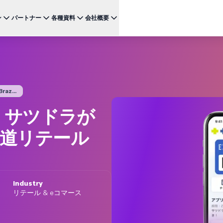
ン
パートナー
各種資料
会社概要
ケース
注目のテクノロジー
BRAZE FOR
チャネ
パートナーになる
投資家向け情報（英語）
BrazeAI Decisioning Studio™
メ
ンボーディング最適化
お客様事例
スタートアップ
NEW
 1
多様な連携を探求し 最高レベルの顧客体験の提供をリー
最新のニュース、数字、決算情報をご覧ください。
大規模な1:1のパーソナライゼーションを実現
ドしましょう
モ
産性の向上
ジャーニーオーケストレーション
レポート ＆ ガイド
z...
W
客獲得の向上
マルチステップのクロスチャネル体験を創出
SM
リーガル（英語）
。サツドラが
約防止
BrazeAI™ Agents
ウェビナー ＆ イベント
NEW
LIN
当社の規約、ポリシー、コンプライアンスなどに関する情
ンゲージメント向上
常時稼働のAIエージェントで、よりスマートなエ
報をご覧ください。
そ
海道リテール
ンゲージメントを拡大
レポート＆分析
パフォーマンスを分析し、インサイトを発見
Creative Studio
NEW
送る
クリエイティブワークフローを効率化
Industry
リテール & eコマース