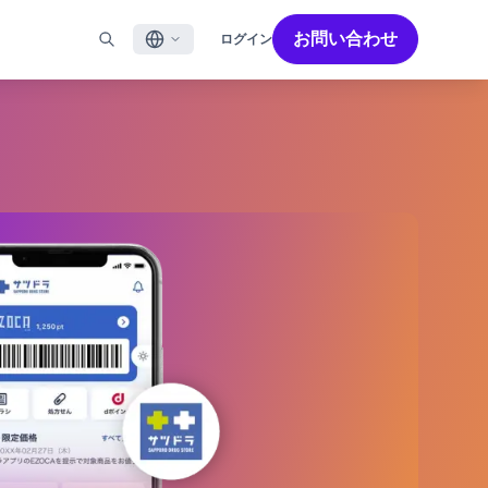
お問い合わせ
ログイン
English
ル
BRAZEを活用する
パートナーを探す
採用情報
Français
ール
Bonfire コミュニティ
成功を加速させるパートナー解決策でBrazeのパワーを最
Brazeで働く魅力と募集職種をご紹介します。
大限に高めましょう
バイルアプリメッセージ
Brazeラーニング
日本語
ebメッセージ
認定資格
S/RCS
用語集
한국어
E
の他のチャネル
Português BR
Español
Brazeのしくみ
Brzeの統合されたテクノロジースタック
2026年 グローバルカスタマーエンゲージメント
詳細はこちら
をご覧ください
レビュー日本語版
今年で6回目となるカスタマーエンゲージメント
レビュー（CER）では、2,200名以上のマーケテ
ィング責任者を対象に調査を実施し、750以上の