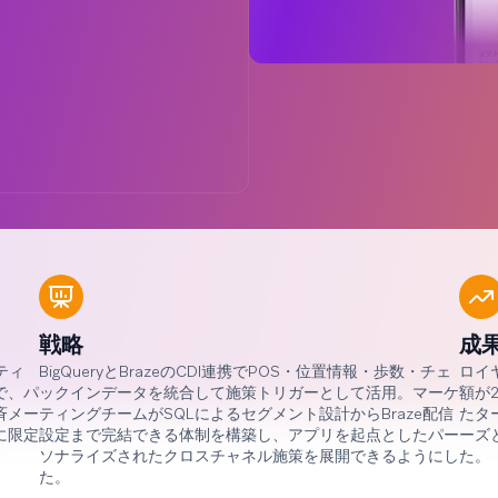
戦略
成
ティ
BigQueryとBrazeのCDI連携でPOS・位置情報・歩数・チェ
ロイ
で、パ
ックインデータを統合して施策トリガーとして活用。マーケ
額が
斉メー
ティングチームがSQLによるセグメント設計からBraze配信
たタ
に限定
設定まで完結できる体制を構築し、アプリを起点としたパー
ーズ
ソナライズされたクロスチャネル施策を展開できるようにし
た。
た。