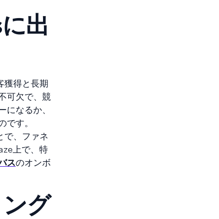
sに出
客獲得と長期
不可欠で、競
ーになるか、
のです。
とで、ファネ
ze上で、特
バス
のオンボ
ィング