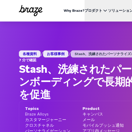
Why Braze?
プロダクト
ソリューショ
業界別
BRAZEを知る
ユース
Brazeプラットフォーム
Braze Alloys
私たちについて
リテール & Eコマース
資料一覧
オ
すべてのデータ、チャネル、オーケストレーションのニーズを
信頼できるテクノロジーまたは配送パートナーを探索し、
Brazeがどのようにして顧客エンゲージメントプラットフ
つのプラットフォームで。
つながりましょう
ォームのリーディングカンパニーになったかをご覧くださ
外食 & ファーストフード
生
い。
/
/
ブログ
各種資料
お客様事例
Stash、洗練されたパーソナライズオン
詳細はこちら
価格
デリバリー & クイックコマース
顧
7 分で確認
プレスリリース/メディア掲載
Stash、洗練されたパ
旅行 & ホスピタリティ
解
動画
BrazeAl™
UPDATES
Brazeの最新情報をご覧ください。
メディア & エンターテイメント
エ
AIによる自動化、学習、パーソナライズ
ンボーディングで長期
金融サービス
Braze データプラットフォーム
データを収集、統合、有効化
を促進
ユーザーガイド
クロスチャネル
全てのメッセージを、ひとつのプラットフォームから
Topics
Product
Braze Alloys
キャンバス
カスタマージャーニー
メール
クロスチャネル
モバイルプッシュ通知
パーソナライゼーション
アプリ内メッセージ