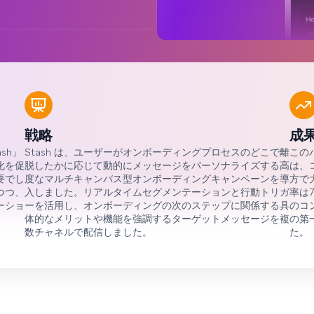
戦略
成
sh」
Stash は、ユーザーがオンボーディングプロセスのどこで離
この
化を促
脱したかに応じて動的にメッセージをパーソナライズする高
は、
要でし
度なマルチキャンバス型オンボーディングキャンペーンを導
方で
つつ、
入しました。リアルタイムセグメンテーションと行動トリガ
率は7
ーショ
ーを活用し、オンボーディングの次のステップに関係する具
のコ
体的なメリットや機能を強調するターゲットメッセージを複
の第
数チャネルで配信しました。
た。