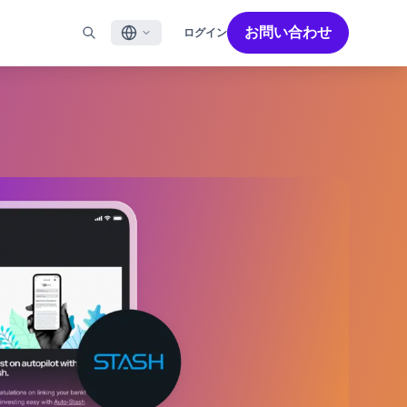
お問い合わせ
ログイン
English
ル
BRAZEを活用する
パートナーを探す
採用情報
Français
ール
Bonfire コミュニティ
成功を加速させるパートナー解決策でBrazeのパワーを最
Brazeで働く魅力と募集職種をご紹介します。
大限に高めましょう
バイルアプリメッセージ
Brazeラーニング
日本語
ebメッセージ
認定資格
S/RCS
用語集
한국어
E
の他のチャネル
Português BR
Español
Brazeのしくみ
Brzeの統合されたテクノロジースタック
2026年 グローバルカスタマーエンゲージメント
詳細はこちら
をご覧ください
レビュー日本語版
今年で6回目となるカスタマーエンゲージメント
レビュー（CER）では、2,200名以上のマーケテ
ィング責任者を対象に調査を実施し、750以上の