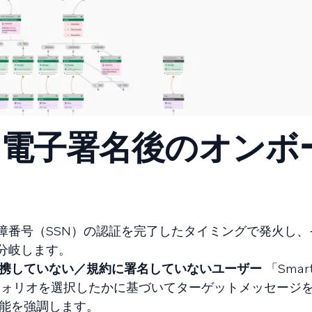
：電子署名後のオンボ
障番号（SSN）の認証を完了したタイミングで発火し、
分岐します。
携していない／規約に署名していないユーザー
「Sma
ートフォリオを選択したかに基づいてターゲットメッセージ
能を強調します。