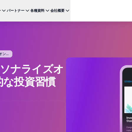
ン
パートナー
各種資料
会社概要
ケース
注目のテクノロジー
BRAZE FOR
チャネ
パートナーになる
投資家向け情報（英語）
BrazeAI Decisioning Studio™
メ
ンボーディング最適化
お客様事例
スタートアップ
NEW
 1
多様な連携を探求し 最高レベルの顧客体験の提供をリー
最新のニュース、数字、決算情報をご覧ください。
大規模な1:1のパーソナライゼーションを実現
ドしましょう
モ
産性の向上
ジャーニーオーケストレーション
レポート ＆ ガイド
...
W
客獲得の向上
マルチステップのクロスチャネル体験を創出
SM
リーガル（英語）
ーソナライズオ
約防止
BrazeAI™ Agents
ウェビナー ＆ イベント
NEW
LIN
当社の規約、ポリシー、コンプライアンスなどに関する情
ンゲージメント向上
常時稼働のAIエージェントで、よりスマートなエ
報をご覧ください。
そ
的な投資習慣
ンゲージメントを拡大
レポート＆分析
パフォーマンスを分析し、インサイトを発見
Creative Studio
NEW
送る
クリエイティブワークフローを効率化