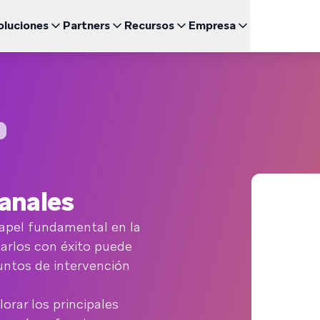
oluciones
Partners
Recursos
Empresa
Engl
UNCIONALIDADES DESTACADAS
BRAZE PARA
CRECIMIENTO
CANAL
Sea un Partner
Relación con inversores (ES)
uegos
Fran
BrazeAI Decisioning Studio™
Comunidad de Clientes 
Cor
 de Estudio
Empresas emergentes (EN)
NUEVO
Explora las asociaciones y lidera la creación de las
Accede a lo último en noticias, cifras y resultados
ajo demanda
Personaliza a la medida de cada cliente a escala
mejores experiencias del cliente
financieros
Braze Learning
Men
omida rápida
日本
Coordinación del Recorrido
mes y Guías
Customer Champion (E
Men
Noticias (EN)
Crea experiencias multicanal de varios pasos
Certificación
SM
Entérate de todo lo que está pasando en Braze
한국
Agentes de BrazeAI™
arios Web y Eventos
NUEVO
Wh
Escala la interacción de una forma más inteligente con
Ver
Por
agentes de IA siempre activos
canales
Informes y Análisis
¿Necesitas algo más?
Espa
Analiza el rendimiento y obtén información valiosa
apel fundamental en la
izarlos con éxito puede
untos de intervención
orar los principales