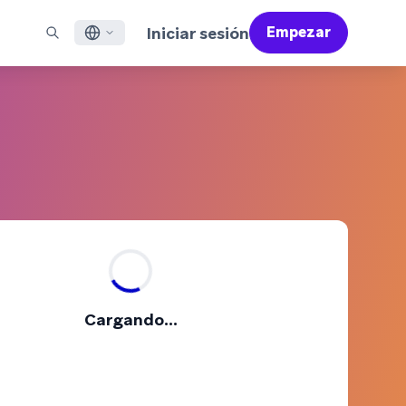
Iniciar sesión
Empezar
ish
ES DESTACADOS
SOPORTE
Encuentre Partners
Empleo (EN)
çais
Bonfire (EN)
reo Electrónico
Resumen de Asistencia
Encuentra y conecta con nuestros partners de
Descubre ofertas de empleo y por qué a la gente le
confianza en tecnología y soluciones
encanta trabajar en Braze
sajería en Aplicaciones Móviles
Servicios Profesionales
語
N)
sajería Web
Éxito del Cliente
Información legal
S/RCS
Infórmate sobre nuestras condiciones, políticas,
어
atsApp
cumplimiento normativo y mucho más
 todos los canales
tuguês BR
ñol
Cómo funciona
Conoce a fondo nuestra
Informe Global de Customer Engagement
Más información
Cargando...
tecnología con integración vertical
2026
Para nuestro sexto informe Global CER, hemos
realizado un cuestionario a más de 2.200
responsables de marketing y hemos analizado