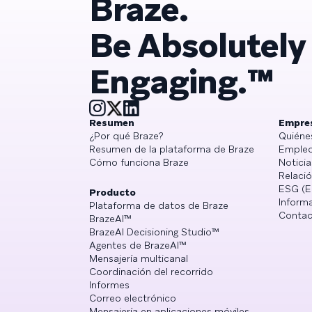
Braze.
Be Absolutely
Engaging.™
Resumen
Empre
¿Por qué Braze?
Quiéne
Resumen de la plataforma de Braze
Empleo
Cómo funciona Braze
Noticia
Relació
ESG (E
Producto
Informa
Plataforma de datos de Braze
Contac
BrazeAI™
BrazeAI Decisioning Studio™
Agentes de BrazeAI™
Mensajería multicanal
Coordinación del recorrido
Informes
Correo electrónico
Mensajería en aplicaciones móviles