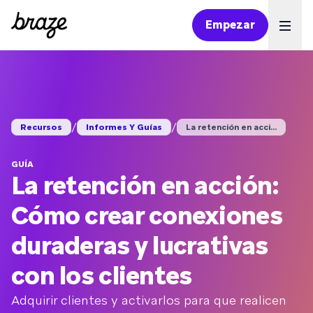
Empezar
Ope
/
/
Recursos
Informes Y Guías
La retención en acci...
GUÍA
La retención en acción:
Cómo crear conexiones
duraderas y lucrativas
con los clientes
Adquirir clientes y activarlos para que realicen