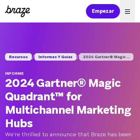
Empezar
Ope
/
/
Recursos
Informes Y Guías
2024 Gartner® Magic ...
INFORME
2024 Gartner® Magic
Quadrant™ for
Multichannel Marketing
Hubs
We’re thrilled to announce that Braze has been