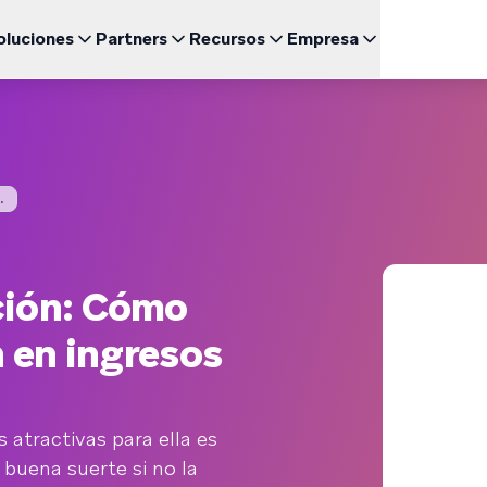
oluciones
Partners
Recursos
Empresa
Engl
UNCIONALIDADES DESTACADAS
BRAZE PARA
CRECIMIENTO
CANAL
Sea un Partner
Relación con inversores (ES)
uegos
Fran
BrazeAI Decisioning Studio™
Comunidad de Clientes 
Cor
 de Estudio
Empresas emergentes (EN)
NUEVO
Explora las asociaciones y lidera la creación de las
Accede a lo último en noticias, cifras y resultados
ajo demanda
Personaliza a la medida de cada cliente a escala
mejores experiencias del cliente
financieros
Braze Learning
Men
omida rápida
日本
Coordinación del Recorrido
mes y Guías
.
Customer Champion (E
Men
Noticias (EN)
Crea experiencias multicanal de varios pasos
Certificación
SM
Entérate de todo lo que está pasando en Braze
한국
Agentes de BrazeAI™
arios Web y Eventos
NUEVO
Wh
Escala la interacción de una forma más inteligente con
Ver
Por
agentes de IA siempre activos
ción: Cómo
Informes y Análisis
¿Necesitas algo más?
Espa
Analiza el rendimiento y obtén información valiosa
n en ingresos
 atractivas para ella es
 buena suerte si no la