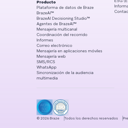
ESG (E
Producto
Informa
Plataforma de datos de Braze
Contac
BrazeAI™
BrazeAI Decisioning Studio™
Agentes de BrazeAI™
Mensajería multicanal
Coordinación del recorrido
Informes
Correo electrónico
Mensajería en aplicaciones móviles
Mensajería web
SMS/RCS
WhatsApp
Sincronización de la audiencia
multimedia
©
2026
Braze
Todos los derechos reservados
Pr