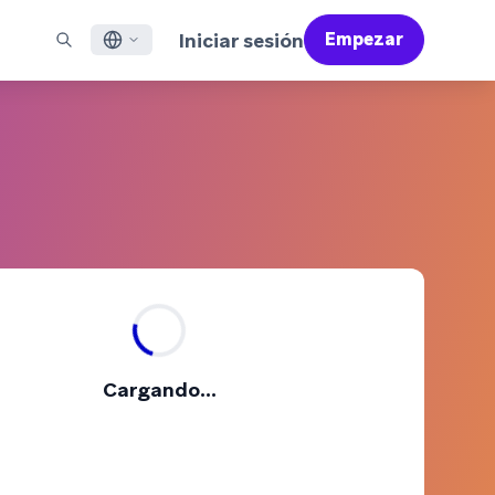
Iniciar sesión
Empezar
ish
ES DESTACADOS
SOPORTE
Encuentre Partners
Empleo (EN)
çais
Bonfire (EN)
reo Electrónico
Resumen de Asistencia
Encuentra y conecta con nuestros partners de
Descubre ofertas de empleo y por qué a la gente le
confianza en tecnología y soluciones
encanta trabajar en Braze
sajería en Aplicaciones Móviles
Servicios Profesionales
語
N)
sajería Web
Éxito del Cliente
Información legal
S/RCS
Infórmate sobre nuestras condiciones, políticas,
어
atsApp
cumplimiento normativo y mucho más
 todos los canales
tuguês BR
ñol
Cómo funciona
Conoce a fondo nuestra
Informe Global de Customer Engagement
Más información
Cargando...
tecnología con integración vertical
2026
Para nuestro sexto informe Global CER, hemos
realizado un cuestionario a más de 2.200
responsables de marketing y hemos analizado