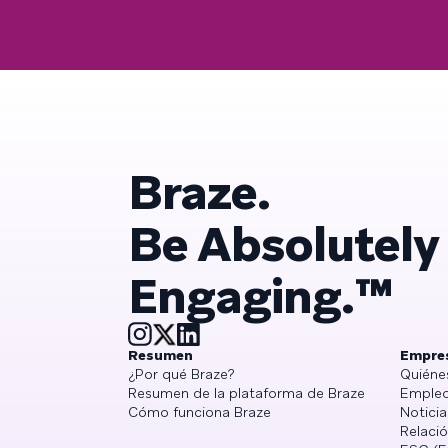
Braze.
Be Absolutely
Engaging.™
Resumen
Empre
¿Por qué Braze?
Quiéne
Resumen de la plataforma de Braze
Empleo
Cómo funciona Braze
Noticia
Relació