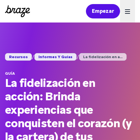
Empezar
Ope
/
/
Recursos
Informes Y Guías
La fidelización en a...
GUÍA
La fidelización en
acción: Brinda
experiencias que
conquisten el corazón (y
la cartera) de tus