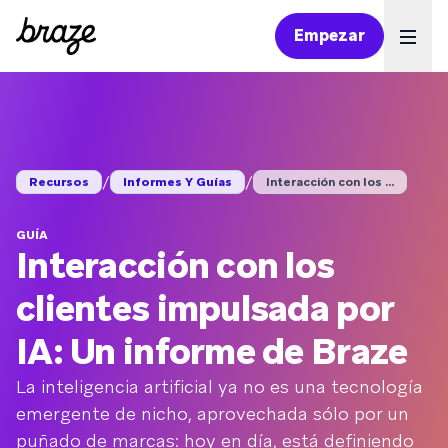
Empezar
Ope
/
/
Recursos
Informes Y Guías
Interacción con los ...
GUÍA
Interacción con los
clientes impulsada por
IA: Un informe de Braze
La inteligencia artificial ya no es una tecnología
emergente de nicho, aprovechada sólo por un
puñado de marcas: hoy en día, está definiendo