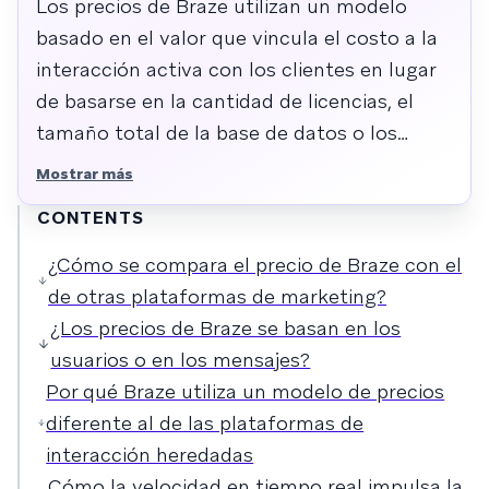
Los precios de Braze utilizan un modelo
basado en el valor que vincula el costo a la
interacción activa con los clientes en lugar
de basarse en la cantidad de licencias, el
tamaño total de la base de datos o los
mensajes por sí solos. El modelo combina
Mostrar más
Ediciones de la Plataforma, Usuarios
CONTENTS
Activos y Créditos Flexibles para alinear el
gasto con la complejidad de la estrategia, el
¿Cómo se compara el precio de Braze con el
tamaño de la audiencia que interactúa y el
de otras plataformas de marketing?
uso del canal o la IA. El procesamiento de
¿Los precios de Braze se basan en los
flujos en tiempo real respalda este enfoque,
usuarios o en los mensajes?
conectando la fijación de precios con un
Por qué Braze utiliza un modelo de precios
impacto empresarial medible.
diferente al de las plataformas de
interacción heredadas
Cómo la velocidad en tiempo real impulsa la