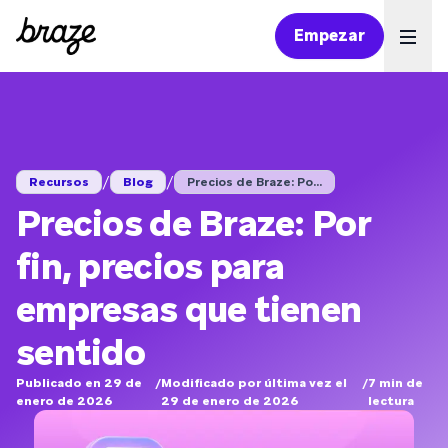
Empezar
Ope
/
/
Recursos
Blog
Precios de Braze: Po...
Precios de Braze: Por
fin, precios para
empresas que tienen
sentido
Publicado en 29 de
/
Modificado por última vez el
/
7
min de
enero de 2026
29 de enero de 2026
lectura