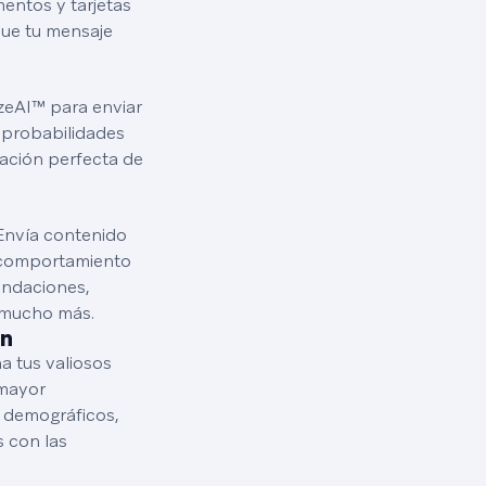
entos y tarjetas
que tu mensaje
eAI™ para enviar
 probabilidades
nación perfecta de
Envía contenido
l comportamiento
endaciones,
y mucho más.
ón
a tus valiosos
 mayor
s demográficos,
 con las