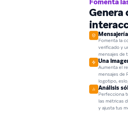
Fomenta las
Genera 
interac
Mensajería
Fomenta la co
verificado y u
mensajes de t
Una image
Aumenta el re
mensajes de R
logotipo, esl
Análisis só
Perfecciona tu
las métricas d
y ajusta tus 