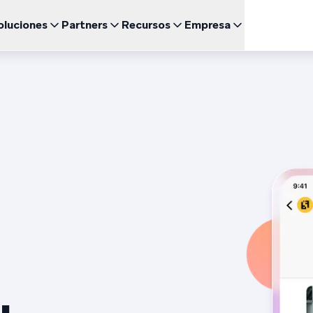
oluciones
Partners
Recursos
Empresa
Engl
UNCIONALIDADES DESTACADAS
BRAZE PARA
CRECIMIENTO
CANAL
Sea un Partner
Relación con inversores (ES)
uegos
Fran
BrazeAI Decisioning Studio™
Comunidad de Clientes 
Cor
 de Estudio
Empresas emergentes (EN)
NUEVO
Explora las asociaciones y lidera la creación de las
Accede a lo último en noticias, cifras y resultados
ajo demanda
Personaliza a la medida de cada cliente a escala
mejores experiencias del cliente
financieros
Braze Learning
Men
omida rápida
日本
Coordinación del Recorrido
mes y Guías
Customer Champion (E
Men
Noticias (EN)
Crea experiencias multicanal de varios pasos
Certificación
SM
Entérate de todo lo que está pasando en Braze
한국
Agentes de BrazeAI™
arios Web y Eventos
NUEVO
Wh
Escala la interacción de una forma más inteligente con
Ver
Por
agentes de IA siempre activos
Informes y Análisis
¿Necesitas algo más?
Espa
Analiza el rendimiento y obtén información valiosa