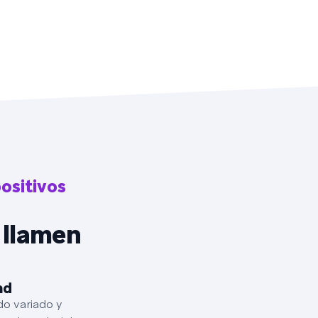
ositivos
 llamen
ad
do variado y