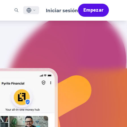
Iniciar sesión
Empezar
ish
ES DESTACADOS
SOPORTE
Encuentre Partners
Empleo (EN)
çais
Bonfire (EN)
reo Electrónico
Resumen de Asistencia
Encuentra y conecta con nuestros partners de
Descubre ofertas de empleo y por qué a la gente le
confianza en tecnología y soluciones
encanta trabajar en Braze
sajería en Aplicaciones Móviles
Servicios Profesionales
語
N)
sajería Web
Éxito del Cliente
Información legal
S/RCS
Infórmate sobre nuestras condiciones, políticas,
어
atsApp
cumplimiento normativo y mucho más
 todos los canales
tuguês BR
ñol
Cómo funciona
Conoce a fondo nuestra
Informe Global de Customer Engagement
Más información
tecnología con integración vertical
2026
Para nuestro sexto informe Global CER, hemos
realizado un cuestionario a más de 2.200
responsables de marketing y hemos analizado