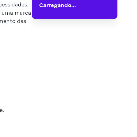
cessidades.
Carregando...
o uma marca
amento das
e.