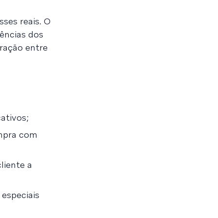
ses reais. O
ências dos
gração entre
ativos;
ompra com
liente a
especiais