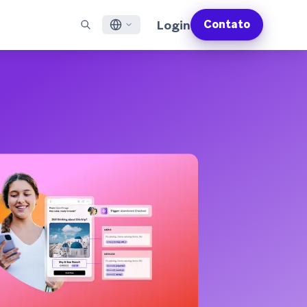
Login
Contato
English
S EM DESTAQUE
SUPORTE
Encontre Parceiros
Carreiras (EN)
Français
munity (EN)
ail
Visão Geral do Suporte
Explore e conecte-se com nossos parceiros de
Descubra vagas de emprego e por que as pessoas
tecnologia ou entrega de confiança
adoram trabalhar na Braze
sagens por app
Serviços Profissionais da Braze
日本語
N)
sagens pela internet
Planos de Sucesso da Braze
Serviços Jurídicos (EN)
S/RCS
Obtenha informações sobre nossos termos legais,
한국어
atsApp
políticas, conformidade e muito mais
bir todos os canais
Português BR
Español
Como funciona
Conheça a estrutura da nossa
Análise Global do Engajamento do Cliente
Saiba mais
tecnologia integrada verticalmente
2026
Para a sexta edição da <b>Análise Global de
Engajamento do Cliente</b>, entrevistamos
mais de 2.200 líderes de marketing e