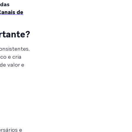
 das
Canais de
rtante?
onsistentes.
o e cria
de valor e
sários e