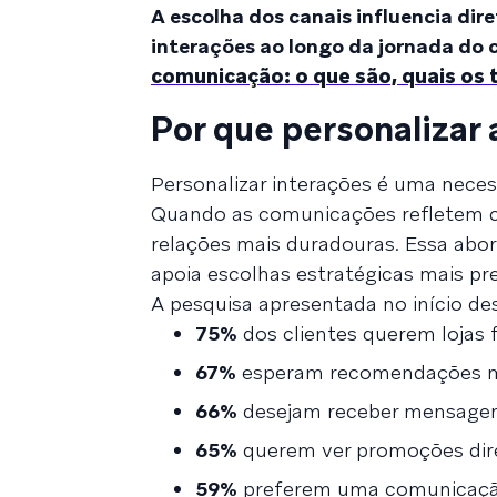
A escolha dos canais influencia dir
interações ao longo da jornada do c
comunicação: o que são, quais os 
Por que personalizar 
Personalizar interações é uma neces
Quando as comunicações refletem co
relações mais duradouras. Essa abo
apoia escolhas estratégicas mais pr
A pesquisa apresentada no início des
75%
dos clientes querem lojas f
67%
esperam recomendações ma
66%
desejam receber mensagens
65%
querem ver promoções dire
59%
preferem uma comunicação