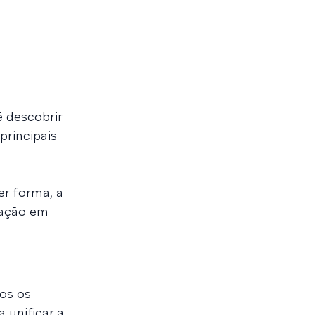
é descobrir
principais
r forma, a
zação em
os os
 unificar a