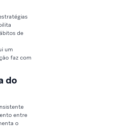
estratégias
lita
ábitos de
ui um
zação faz com
a do
nsistente
mento entre
menta o