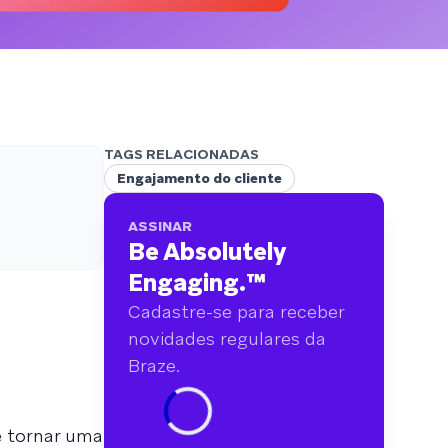
analisamos mais de 6 bilhões de dados
primários abrangendo mais de 750 marcas.
TAGS RELACIONADAS
Engajamento do cliente
ASSINAR
Be Absolutely
Engaging.
™
Cadastre-se para receber
novidades regulares da
Braze.
e tornar uma