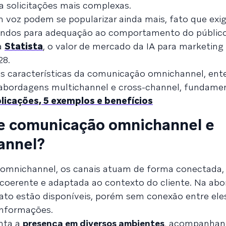
 solicitações mais complexas.
 voz podem se popularizar ainda mais, fato que exig
andos para adequação ao comportamento do público
a
Statista
, o valor de mercado da IA para marketing
28.
is características da comunicação omnichannel, ent
 abordagens multichannel e cross-channel, fundamen
plicações, 5 exemplos e benefícios
re comunicação omnichannel e
annel?
 omnichannel, os canais atuam de forma conectada,
 coerente e adaptada ao contexto do cliente. Na a
ato estão disponíveis, porém sem conexão entre ele
informações.
enta a
presença em diversos ambientes
, acompanhand