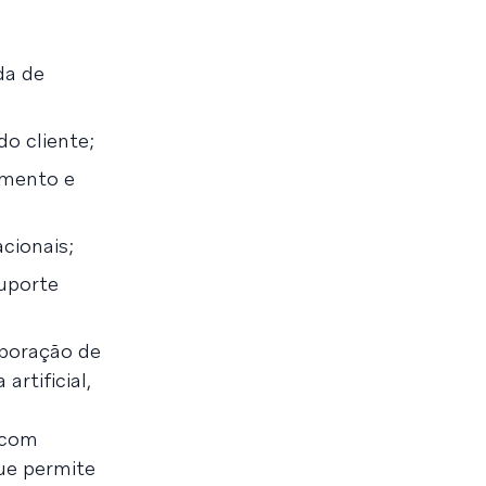
da de
o cliente;
amento e
cionais;
uporte
rporação de
artificial,
r com
ue permite