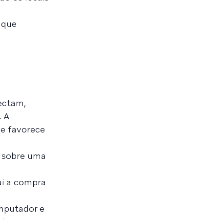
o que
ectam,
. A
ue favorece
i sobre uma
ui a compra
omputador e