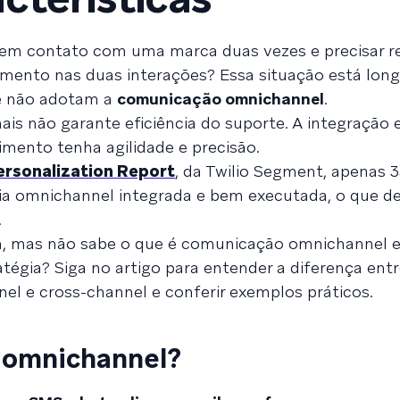
r em contato com uma marca duas vezes e precisar re
mento nas duas interações? Essa situação está long
ue não adotam a
comunicação omnichannel
.
nais não garante eficiência do suporte. A integração 
imento tenha agilidade e precisão.
ersonalization Report
, da Twilio Segment, apenas 
ia omnichannel integrada e bem executada, o que d
.
m, mas não sabe o que é comunicação omnichannel e
ratégia? Siga no artigo para entender a diferença ent
l e cross-channel e conferir exemplos práticos.
 omnichannel?