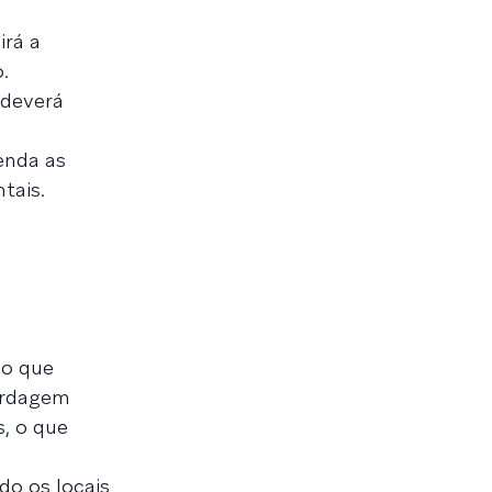
irá a
.
 deverá
enda as
tais.
 o que
bordagem
s, o que
o os locais