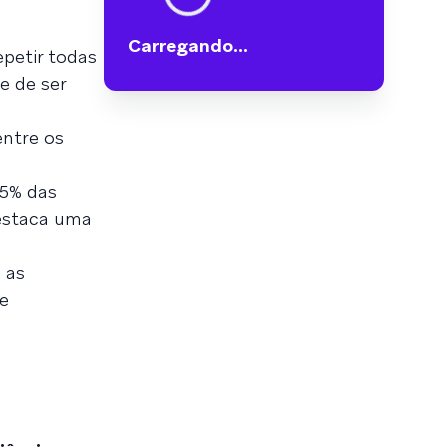
Carregando...
petir todas
e de ser
entre os
35% das
estaca uma
 as
re