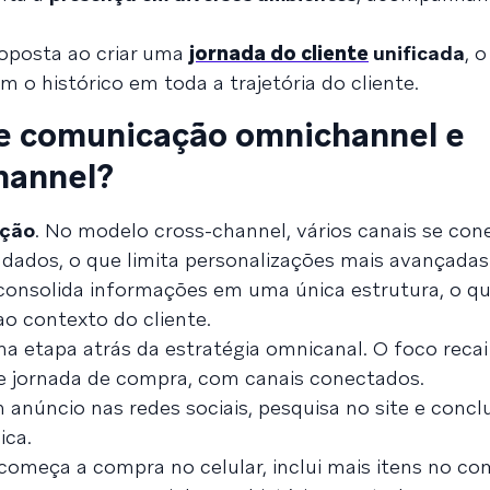
oposta ao criar uma
jornada do cliente
unificada
, 
 o histórico em toda a trajetória do cliente.
re comunicação omnichannel e
hannel?
ação
. No modelo cross-channel, vários canais se con
dados, o que limita personalizações mais avançadas
consolida informações em uma única estrutura, o q
ao contexto do cliente.
a etapa atrás da estratégia omnicanal. O foco reca
 e jornada de compra, com canais conectados.
 anúncio nas redes sociais, pesquisa no site e concl
ica.
começa a compra no celular, inclui mais itens no c