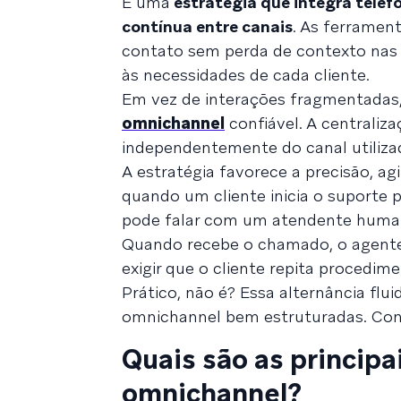
É uma
estratégia que integra telefo
contínua entre canais
. As ferramen
contato sem perda de contexto nas 
às necessidades de cada cliente.
Em vez de interações fragmentadas
omnichannel
confiável. A centraliza
independentemente do canal utiliza
A estratégia favorece a precisão, a
quando um cliente inicia o suporte
pode falar com um atendente human
Quando recebe o chamado, o agente 
exigir que o cliente repita procedim
Prático, não é? Essa alternância flu
omnichannel bem estruturadas. Conti
Quais são as principa
omnichannel?