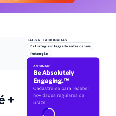
analisamos mais de 6 bilhões de dados
primários abrangendo mais de 750 marcas.
TAGS RELACIONADAS
Estratégia integrada entre canais
Retenção
ASSINAR
Be Absolutely
Engaging.
™
Cadastre-se para receber
é +
novidades regulares da
Braze.