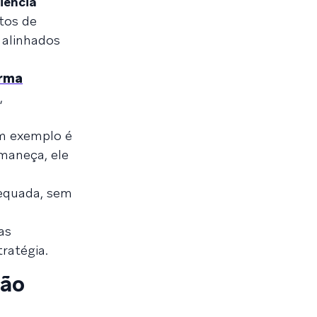
iência
tos de
 alinhados
orma
,
Um exemplo é
maneça, ele
dequada, sem
as
ratégia.
ção