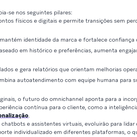
ia-se nos seguintes pilares:
pontos físicos e digitais e permite transições sem per
 mantém identidade da marca e fortalece confiança d
aseado em histórico e preferências, aumenta engaj
 dados e gera relatórios que orientam melhorias opera
ombina autoatendimento com equipe humana para s
riginais, o futuro do omnichannel aponta para a inco
riência contínua para o cliente, como a inteligência 
onalização
.
hatbots e assistentes virtuais, evoluirão para lida
orte individualizado em diferentes plataformas, o q