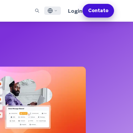
Login
Contato
English
S EM DESTAQUE
SUPORTE
Encontre Parceiros
Carreiras (EN)
Français
munity (EN)
ail
Visão Geral do Suporte
Explore e conecte-se com nossos parceiros de
Descubra vagas de emprego e por que as pessoas
tecnologia ou entrega de confiança
adoram trabalhar na Braze
sagens por app
Serviços Profissionais da Braze
日本語
N)
sagens pela internet
Planos de Sucesso da Braze
Serviços Jurídicos (EN)
S/RCS
Obtenha informações sobre nossos termos legais,
한국어
atsApp
políticas, conformidade e muito mais
bir todos os canais
Português BR
Español
Como funciona
Conheça a estrutura da nossa
Análise Global do Engajamento do Cliente
Saiba mais
tecnologia integrada verticalmente
2026
Para a sexta edição da <b>Análise Global de
Engajamento do Cliente</b>, entrevistamos
mais de 2.200 líderes de marketing e