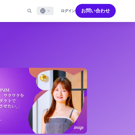
お問い合わせ
ログイン
English
ル
BRAZEを活用する
パートナーを探す
採用情報
Français
ール
Bonfire コミュニティ
成功を加速させるパートナー解決策でBrazeのパワーを最
Brazeで働く魅力と募集職種をご紹介します。
大限に高めましょう
バイルアプリメッセージ
Brazeラーニング
日本語
ebメッセージ
認定資格
S/RCS
用語集
한국어
E
の他のチャネル
Português BR
Español
Brazeのしくみ
Brzeの統合されたテクノロジースタック
2026年 グローバルカスタマーエンゲージメント
詳細はこちら
をご覧ください
レビュー日本語版
今年で6回目となるカスタマーエンゲージメント
レビュー（CER）では、2,200名以上のマーケテ
ィング責任者を対象に調査を実施し、750以上の