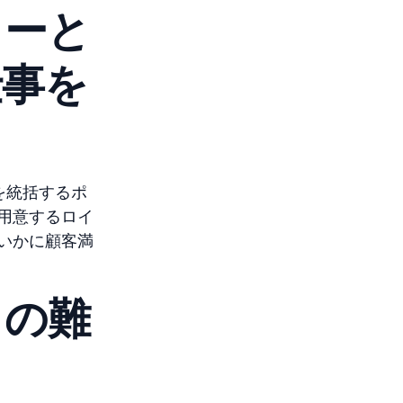
ャーと
仕事を
を統括するポ
用意するロイ
いかに顧客満
りの難