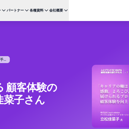
ン
パートナー
各種資料
会社概要
ケース
注目のテクノロジー
BRAZE FOR
チャネ
パートナーになる
投資家向け情報（英語）
BrazeAI Decisioning Studio™
メ
ンボーディング最適化
お客様事例
スタートアップ
NEW
 1
多様な連携を探求し 最高レベルの顧客体験の提供をリー
最新のニュース、数字、決算情報をご覧ください。
大規模な1:1のパーソナライゼーションを実現
ドしましょう
モ
産性の向上
ジャーニーオーケストレーション
レポート ＆ ガイド
W
客獲得の向上
マルチステップのクロスチャネル体験を創出
...
SM
リーガル（英語）
約防止
BrazeAI™ Agents
ウェビナー ＆ イベント
NEW
LIN
当社の規約、ポリシー、コンプライアンスなどに関する情
ンゲージメント向上
常時稼働のAIエージェントで、よりスマートなエ
報をご覧ください。
そ
ンゲージメントを拡大
レポート＆分析
 顧客体験の
パフォーマンスを分析し、インサイトを発見
Creative Studio
立松佳菜子さん
NEW
送る
クリエイティブワークフローを効率化