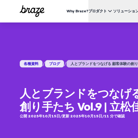
Why Braze?
プロダクト
ソリューショ
業界別
BRAZEを知る
ユース
Brazeプラットフォーム
Braze Alloys
私たちについて
リテール & Eコマース
資料一覧
オ
すべてのデータ、チャネル、オーケストレーションのニーズを
信頼できるテクノロジーまたは配送パートナーを探索し、
Brazeがどのようにして顧客エンゲージメントプラットフ
つのプラットフォームで。
つながりましょう
ォームのリーディングカンパニーになったかをご覧くださ
外食 & ファーストフード
生
い。
ブログ
詳細はこちら
価格
デリバリー & クイックコマース
顧
/
/
各種資料
ブログ
人とブランドをつなげる 顧客体験の創り手
プレスリリース/メディア掲載
旅行 & ホスピタリティ
解
動画
BrazeAl™
UPDATES
Brazeの最新情報をご覧ください。
メディア & エンターテイメント
エ
AIによる自動化、学習、パーソナライズ
金融サービス
Braze データプラットフォーム
人とブランドをつなげる
データを収集、統合、有効化
ユーザーガイド
クロスチャネル
創り手たち Vol.9 | 
全てのメッセージを、ひとつのプラットフォームから
公開 2025年10月15日
/
更新 2025年10月15日
/
11
分で確認