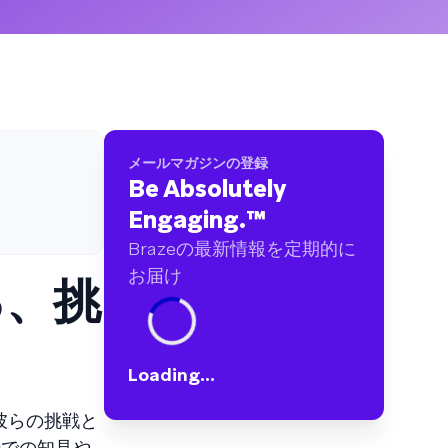
ブランドに及ぶ60億件以上のデータポイントを
分析しました
メールマガジンの登録
Be Absolutely
Engaging.
™
Brazeの最新情報を定期的に
お届け
る、挑
Loading...
彼らの挑戦と
場での知見や