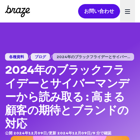
お問い合わせ
Ope
/
/
各種資料
ブログ
2024年のブラックフライデーとサイバー...
2024年のブラックフラ
イデーとサイバーマンデ
ーから読み取る : 高まる
顧客の期待とブランドの
対応
公開 2024年12月09日
/
更新 2024年12月09日
/
9
分で確認