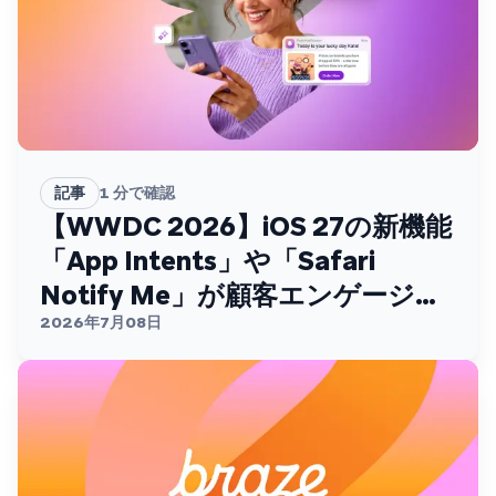
記事
1
分で確認
【WWDC 2026】iOS 27の新機能
「App Intents」や「Safari
Notify Me」が顧客エンゲージメ
ントを変える
2026年7月08日