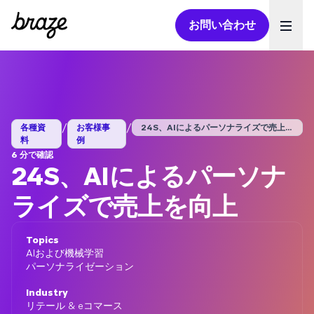
お問い合わせ
Ope
/
/
各種資
お客様事
24S、AIによるパーソナライズで売上を...
料
例
6 分で確認
24S、AIによるパーソナ
ライズで売上を向上
Topics
AIおよび機械学習
パーソナライゼーション
Industry
リテール & eコマース