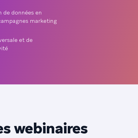
m de données en
s campagnes marketing
versale et de
vité
es webinaires