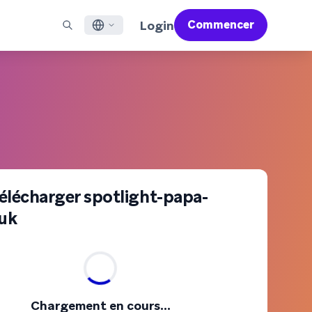
Login
Commencer
English
X À LA UNE
ACCOMPAGNER
Trouver un partenaire
Carrières (EN)
Français
 Bonfire (EN)
ail
Aperçu du service d'assistance
Rejoignez un réseau d'experts pour maîtriser Braze et
Découvrez nos offres d'emploi et les raisons de la
propulser votre réussite globale
popularité de notre environnement de travail.
sages pour applications mobiles
Services professionnels
日本語
N)
mmunication web
Satisfaction client
Juridique (EN)
S/RCS
Consultez nos mentions légales, politiques,
한국어
atsApp
déclarations de conformité et plus encore.
r tous les canaux
Português BR
télécharger spotlight-papa-
-uk
Español
Fonctionnement
Découvrez notre technologie intégrée
Rapport Global Customer Engagement
En savoir plus
verticalement
Review 2026
Pour notre sixième étude Global CER, nous
avons interrogé plus de 2 200 responsables
Chargement en cours...
marketing et analysé plus de 6 milliards de