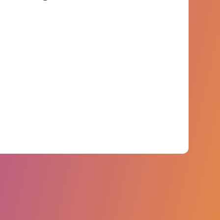
points de données couvrant plus de
750 marques.