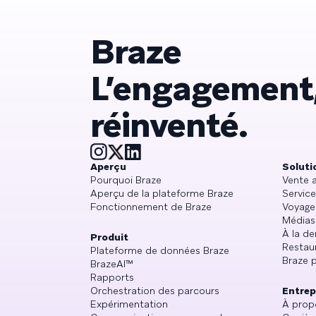
Braze
L’engagement
réinventé.
Aperçu
Soluti
Pourquoi Braze
Vente 
Aperçu de la plateforme Braze
Service
Fonctionnement de Braze
Voyage
Médias
À la d
Produit
Restau
Plateforme de données Braze
Braze p
BrazeAI™
Rapports
Orchestration des parcours
Entrep
Expérimentation
À prop