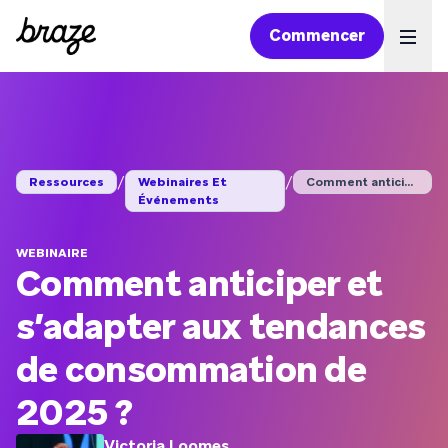
Commencer
Ope
/
/
Ressources
Webinaires Et
Comment anticiper et...
Événements
WEBINAIRE
Comment anticiper et
s’adapter aux tendances
de consommation de
2025 ?
Victoria Loomes