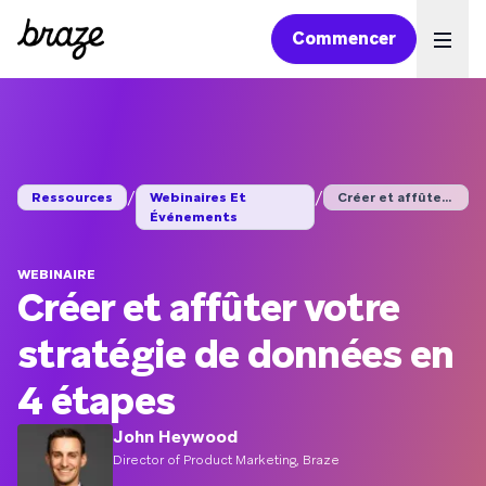
Commencer
Ope
/
/
Ressources
Webinaires Et
Créer et affûter vot...
Événements
WEBINAIRE
Créer et affûter votre
stratégie de données en
4 étapes
John Heywood
Director of Product Marketing, Braze