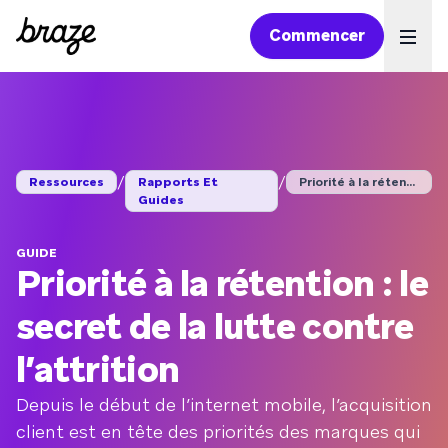
Commencer
Ope
/
/
Ressources
Rapports Et
Priorité à la rétent...
Guides
GUIDE
Priorité à la rétention : le
secret de la lutte contre
l’attrition
Depuis le début de l’internet mobile, l’acquisition
client est en tête des priorités des marques qui