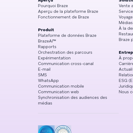
Aperçu
Soluti
Pourquoi Braze
Vente 
Aperçu de la plateforme Braze
Service
Fonctionnement de Braze
Voyage
Médias
À la d
Produit
Restau
Plateforme de données Braze
Braze p
BrazeAI™
Rapports
Orchestration des parcours
Entrep
Expérimentation
À prop
Communication cross-canal
Carrièr
E-mail
Actuali
SMS
Relatio
WhatsApp
ESG (E
Communication mobile
Juridiq
Communication web
Nous co
Synchronisation des audiences des
médias