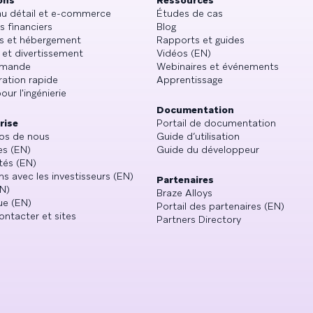
ons
Ressources
au détail et e-commerce
Études de cas
s financiers
Blog
s et hébergement
Rapports et guides
 et divertissement
Vidéos (EN)
emande
Webinaires et événements
ration rapide
Apprentissage
our l'ingénierie
Documentation
rise
Portail de documentation
os de nous
Guide d’utilisation
es (EN)
Guide du développeur
tés (EN)
ns avec les investisseurs (EN)
Partenaires
N)
Braze Alloys
ue (EN)
Portail des partenaires (EN)
ntacter et sites
Partners Directory