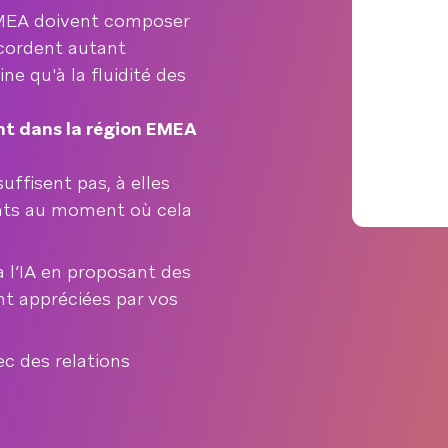
 EMEA doivent composer
cordent autant
ne qu'à la fluidité des
ent dans la région EMEA
ffisent pas, à elles
ients au moment où cela
 l’IA en proposant des
nt appréciées par vos
ec des relations