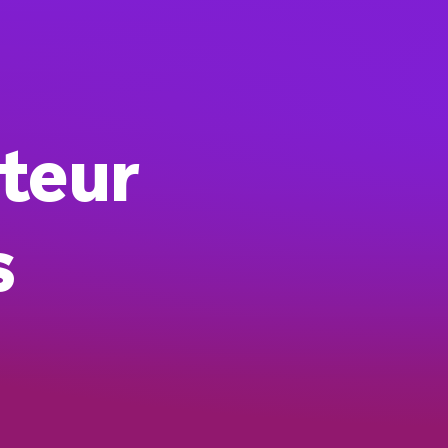
teur
s