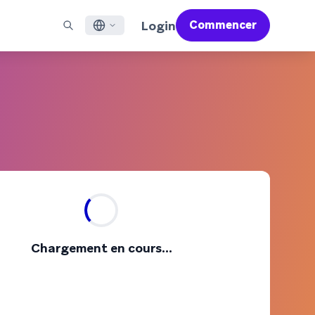
Login
Commencer
English
X À LA UNE
ACCOMPAGNER
Trouver un partenaire
Carrières (EN)
Français
 Bonfire (EN)
ail
Aperçu du service d'assistance
Rejoignez un réseau d'experts pour maîtriser Braze et
Découvrez nos offres d'emploi et les raisons de la
propulser votre réussite globale
popularité de notre environnement de travail.
sages pour applications mobiles
Services professionnels
日本語
N)
mmunication web
Satisfaction client
Juridique (EN)
S/RCS
Consultez nos mentions légales, politiques,
한국어
atsApp
déclarations de conformité et plus encore.
r tous les canaux
Português BR
Español
Fonctionnement
Découvrez notre technologie intégrée
Rapport Global Customer Engagement
En savoir plus
Chargement en cours...
verticalement
Review 2026
Pour notre sixième étude Global CER, nous
avons interrogé plus de 2 200 responsables
marketing et analysé plus de 6 milliards de