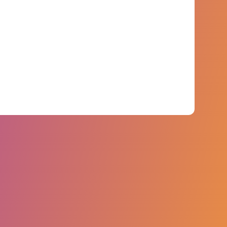
points de données couvrant plus de
750 marques.