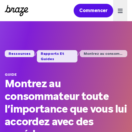
Commencer
Ope
/
/
Ressources
Rapports Et
Montrez au consommat...
Guides
GUIDE
Montrez au
consommateur toute
l’importance que vous lui
accordez avec des