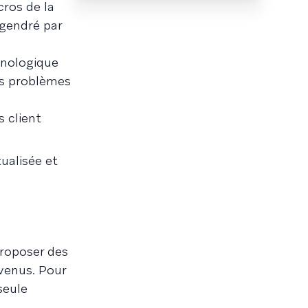
ros de la
ngendré par
hnologique
es problèmes
 client
ualisée et
proposer des
evenus. Pour
seule