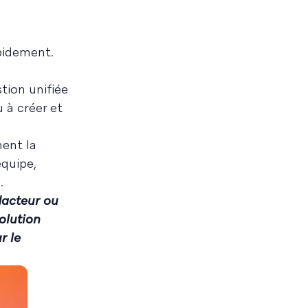
pidement.
tion unifiée
 à créer et
ment la
quipe,
.
dacteur ou
olution
r le