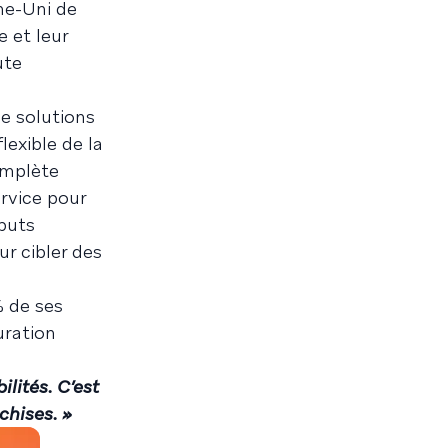
me-Uni de
 et leur
ute
de solutions
lexible de la
omplète
rvice pour
ibuts
ur cibler des
 de ses
uration
lités. C’est
chises. »