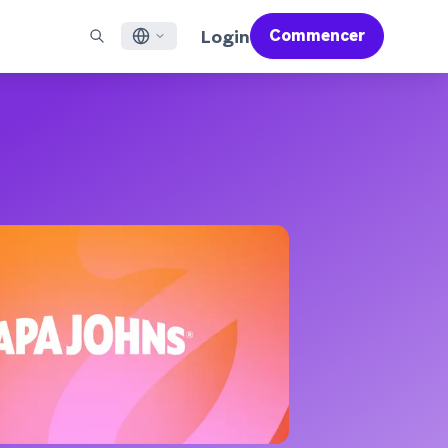
Login
Commencer
English
X À LA UNE
ACCOMPAGNER
Trouver un partenaire
Carrières (EN)
Français
 Bonfire (EN)
ail
Aperçu du service d'assistance
Rejoignez un réseau d'experts pour maîtriser Braze et
Découvrez nos offres d'emploi et les raisons de la
propulser votre réussite globale
popularité de notre environnement de travail.
sages pour applications mobiles
Services professionnels
日本語
N)
mmunication web
Satisfaction client
Juridique (EN)
S/RCS
Consultez nos mentions légales, politiques,
한국어
atsApp
déclarations de conformité et plus encore.
r tous les canaux
Português BR
Español
Fonctionnement
Découvrez notre technologie intégrée
Rapport Global Customer Engagement
En savoir plus
verticalement
Review 2026
Pour notre sixième étude Global CER, nous
avons interrogé plus de 2 200 responsables
marketing et analysé plus de 6 milliards de