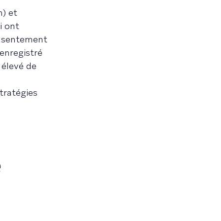
h) et
i ont
onsentement
enregistré
 élevé de
stratégies
e