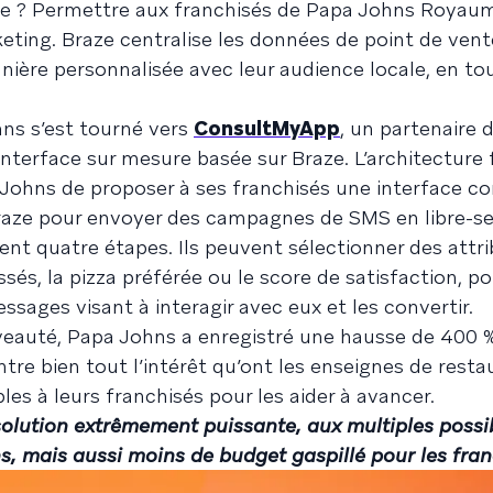
ipe ? Permettre aux franchisés de Papa Johns Royau
ting. Braze centralise les données de point de vente
ère personnalisée avec leur audience locale, en to
hns s’est tourné vers
ConsultMyApp
, un partenaire 
interface sur mesure basée sur Braze. L’architecture f
Johns de proposer à ses franchisés une interface c
 Braze pour envoyer des campagnes de SMS en libre-se
nt quatre étapes. Ils peuvent sélectionner des attr
és, la pizza préférée ou le score de satisfaction, po
ssages visant à interagir avec eux et les convertir.
eauté, Papa Johns a enregistré une hausse de 400 %
tre bien tout l’intérêt qu’ont les enseignes de resta
es à leurs franchisés pour les aider à avancer.
olution extrêmement puissante, aux multiples possibi
ns, mais aussi moins de budget gaspillé pour les fran