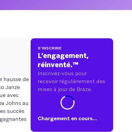
points de données couvrant plus de
750 marques.
S'INSCRIRE
L’engagement,
réinventé.
™
Inscrivez-vous pour
e hausse de
recevoir régulièrement des
co Janze
mises à jour de Braze.
nue avec
pa Johns au
les succès
Chargement en cours...
s gagnantes