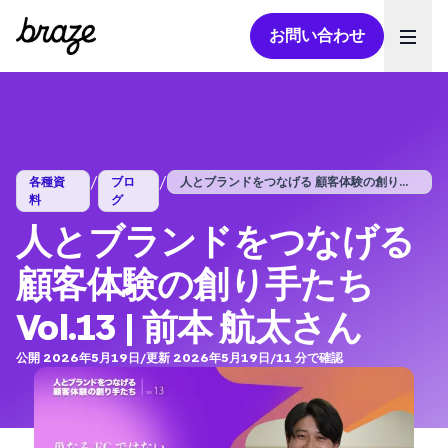
お問い合わせ
Ope
/
/
各種資
ブロ
人とブランドをつなげる 顧客体験の創り手...
料
グ
人とブランドをつなげる
顧客体験の創り手たち
Vol.13 | 前本 航太さん
公開 2026年5月19日
/
更新 2026年5月19日
/
11
分で確認