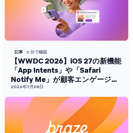
記事
1
分で確認
【WWDC 2026】iOS 27の新機能
「App Intents」や「Safari
Notify Me」が顧客エンゲージメ
ントを変える
2026年7月08日