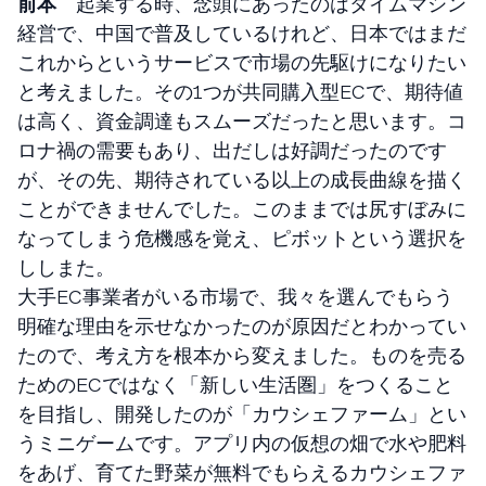
前本
起業する時、念頭にあったのはタイムマシン
経営で、中国で普及しているけれど、日本ではまだ
これからというサービスで市場の先駆けになりたい
と考えました。その1つが共同購入型ECで、期待値
は高く、資金調達もスムーズだったと思います。コ
ロナ禍の需要もあり、出だしは好調だったのです
が、その先、期待されている以上の成長曲線を描く
ことができませんでした。このままでは尻すぼみに
なってしまう危機感を覚え、ピボットという選択を
ししまた。
大手EC事業者がいる市場で、我々を選んでもらう
明確な理由を示せなかったのが原因だとわかってい
たので、考え方を根本から変えました。ものを売る
ためのECではなく「新しい生活圏」をつくること
を目指し、開発したのが「カウシェファーム」とい
うミニゲームです。アプリ内の仮想の畑で水や肥料
をあげ、育てた野菜が無料でもらえるカウシェファ