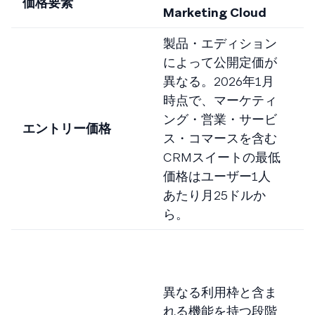
価格要素
B
Marketing Cloud
製品・エディション
によって公開定価が
異なる。2026年1月
時点で、マーケティ
ング・営業・サービ
M
エントリー価格
ス・コマースを含む
CRMスイートの最低
F
価格はユーザー1人
あたり月25ドルか
ら。
異なる利用枠と含ま
れる機能を持つ段階