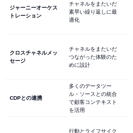
チャネルをまたいだ
ジャーニーオーケス
素早い繰り返しに最
トレーション
適化
チャネルをまたいだ
クロスチャネルメッ
つながった体験のた
M
セージ
めに設計
も
多くのデータツー
S
ル・ソースとの統合
CDPとの連携
ス
で顧客コンテキスト
を活用
行動とライフサイク
S