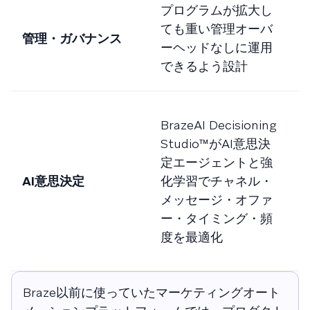
S
プログラムが拡大し
ても重い管理オーバ
管理・ガバナンス
ーヘッドなしに運用
できるよう設計
M
BrazeAI Decisioning
P
Studio™がAI意思決
I
定エージェントと強
S
AI意思決定
化学習でチャネル・
P
メッセージ・オファ
ー・タイミング・頻
度を最適化
Braze以前に使っていたマーケティングオート