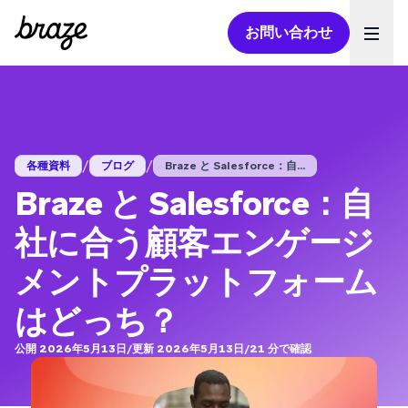
お問い合わせ
Ope
/
/
各種資料
ブログ
Braze と Salesforce：自...
Braze と Salesforce：自
社に合う顧客エンゲージ
メントプラットフォーム
はどっち？
公開 2026年5月13日
/
更新 2026年5月13日
/
21
分で確認