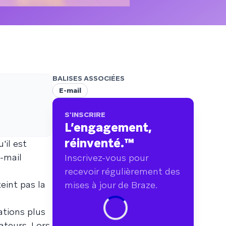
points de données couvrant plus de
750 marques.
BALISES ASSOCIÉES
E-mail
S'INSCRIRE
L’engagement,
réinventé.
™
'il est
e-mail
Inscrivez-vous pour
recevoir régulièrement des
eint pas la
mises à jour de Braze.
ations plus
ateurs. Lors