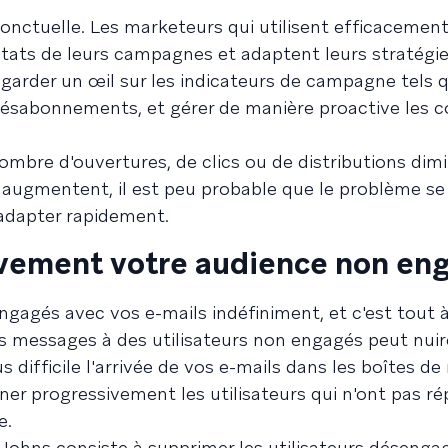
 ponctuelle. Les marketeurs qui utilisent efficacement
ltats de leurs campagnes et adaptent leurs stratégi
t garder un œil sur les indicateurs de campagne tels 
s désabonnements, et gérer de manière proactive les 
 nombre d'ouvertures, de clics ou de distributions dimi
e augmentent, il est peu probable que le problème se 
adapter rapidement.
ivement votre audience non en
gagés avec vos e-mails indéfiniment, et c'est tout à
s messages à des utilisateurs non engagés peut nuir
 difficile l'arrivée de vos e-mails dans les boîtes de
miner progressivement les utilisateurs qui n'ont pas r
e.
Johns consiste à supprimer les utilisateurs désengag