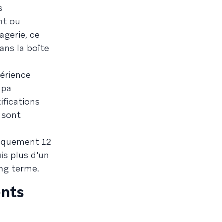
s
nt ou
agerie, ce
ans la boîte
érience
apa
ifications
 sont
giquement 12
is plus d'un
ong terme.
ents