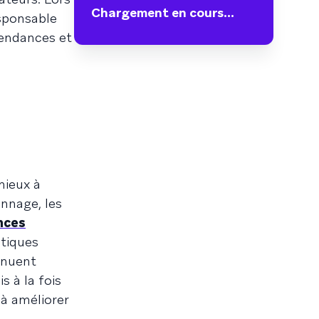
Chargement en cours...
esponsable
tendances et
mieux à
onnage, les
nces
tiques
inuent
s à la fois
 à améliorer