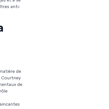
tres anti-
a
 matière de
e Courtney
amentaux de
rôle
vaincantes