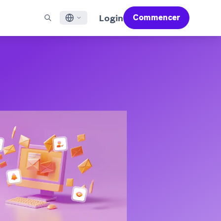
Login
Commencer
English
X À LA UNE
ACCOMPAGNER
Trouver un partenaire
Carrières (EN)
Français
 Bonfire (EN)
ail
Aperçu du service d'assistance
Rejoignez un réseau d'experts pour maîtriser Braze et
Découvrez nos offres d'emploi et les raisons de la
propulser votre réussite globale
popularité de notre environnement de travail.
sages pour applications mobiles
Services professionnels
日本語
N)
mmunication web
Satisfaction client
Juridique (EN)
S/RCS
Consultez nos mentions légales, politiques,
한국어
atsApp
déclarations de conformité et plus encore.
r tous les canaux
Português BR
Español
Fonctionnement
Découvrez notre technologie intégrée
Rapport Global Customer Engagement
En savoir plus
verticalement
Review 2026
Pour notre sixième étude Global CER, nous
avons interrogé plus de 2 200 responsables
marketing et analysé plus de 6 milliards de