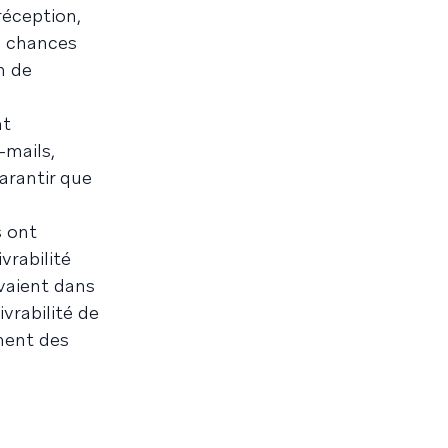
réception,
e chances
n de
nt
-mails,
arantir que
s ont
vrabilité
ivaient dans
ivrabilité de
ment des