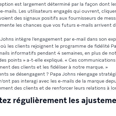
eption est largement déterminé par la façon dont le
e-mails. Les utilisateurs engagés qui ouvrent, clique
oient des signaux positifs aux fournisseurs de mess
gmente les chances que vos futurs e-mails arrivent d
ohns intègre l'engagement par e-mail dans son exp
 où les clients rejoignent le programme de fidélité P
-mails informatifs pendant 4 semaines, en plus de not
 des points » a-t-elle expliqué. « Ces communications
ent des clients et les fidéliser à notre marque. »
clients se désengagent ? Papa Johns réengage straté
i n'ont pas interagi avec les e-mails de la marque depu
gement des clients et de renforcer leurs relations à l
rtez régulièrement les ajustem