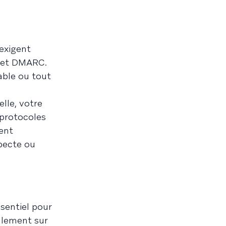
 exigent
M et DMARC.
able ou tout
lle, votre
 protocoles
ent
specte ou
sentiel pour
palement sur