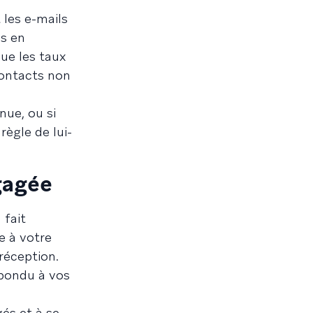
 les e-mails
es en
que les taux
contacts non
nue, ou si
règle de lui-
gagée
 fait
e à votre
 réception.
épondu à vos
és et à se