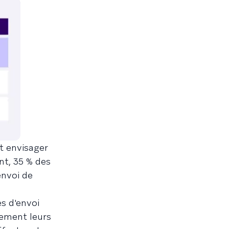
t envisager
nt, 35 % des
envoi de
s d'envoi
lement leurs