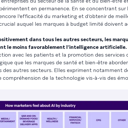
entreprises du secteur de la santé et du bien-être 
périmentent en permanence. En se concentrant sur l'
 encore l'efficacité du marketing et d'obtenir de meil
 crucial auquel les marques à budget limité doivent a
positivement dans tous les autres secteurs, les marq
ent le moins favorablement l’intelligence artificielle.
action avec les patients et la promotion des services 
gique que les marques de santé et bien-être aborden
s des autres secteurs. Elles expriment notamment d
compréhension de la technologie vis-à-vis des émo