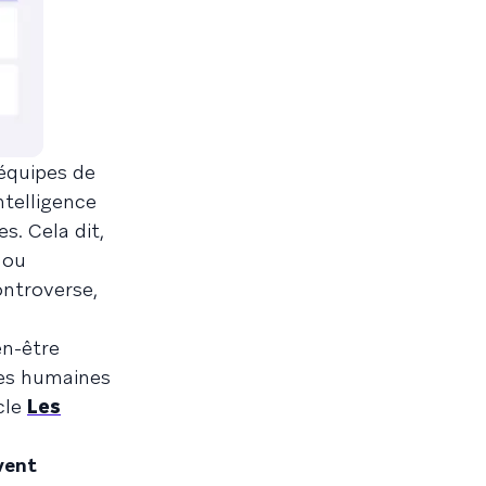
 équipes de
intelligence
s. Cela dit,
 ou
ontroverse,
en-être
rces humaines
icle
Les
vent