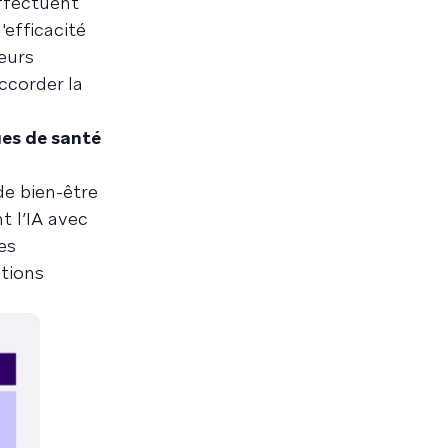
effectuent
efficacité
leurs
ccorder la
ues de santé
de bien-être
t l’IA avec
es
tions