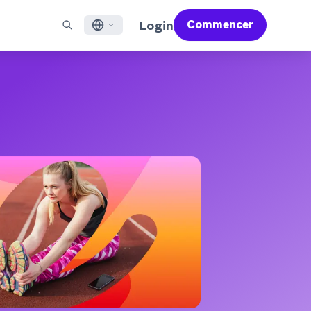
Login
Commencer
English
X À LA UNE
ACCOMPAGNER
Trouver un partenaire
Carrières (EN)
Français
 Bonfire (EN)
ail
Aperçu du service d'assistance
Rejoignez un réseau d'experts pour maîtriser Braze et
Découvrez nos offres d'emploi et les raisons de la
propulser votre réussite globale
popularité de notre environnement de travail.
sages pour applications mobiles
Services professionnels
日本語
N)
mmunication web
Satisfaction client
Juridique (EN)
S/RCS
Consultez nos mentions légales, politiques,
한국어
atsApp
déclarations de conformité et plus encore.
r tous les canaux
Português BR
Español
Fonctionnement
Découvrez notre technologie intégrée
Rapport Global Customer Engagement
En savoir plus
verticalement
Review 2026
Pour notre sixième étude Global CER, nous
avons interrogé plus de 2 200 responsables
marketing et analysé plus de 6 milliards de