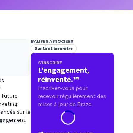
points de données couvrant plus de
750 marques.
BALISES ASSOCIÉES
Santé et bien-être
S'INSCRIRE
L’engagement,
réinventé.
™
de
s
Inscrivez-vous pour
 futurs
recevoir régulièrement des
rketing.
mises à jour de Braze.
ancés sur le
engagement