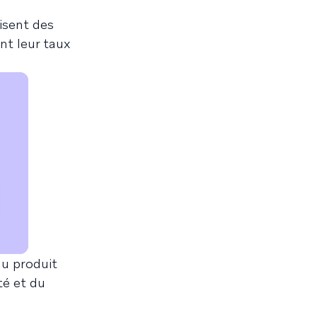
isent des
nt leur taux
au produit
té et du