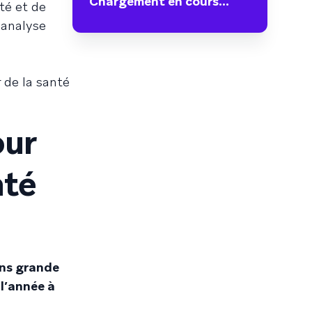
Chargement en cours...
té et de
 analyse
 de la santé
our
nté
ans grande
 l’année à