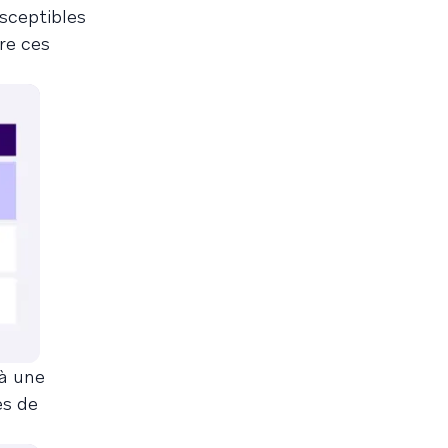
usceptibles
re ces
 à une
es de