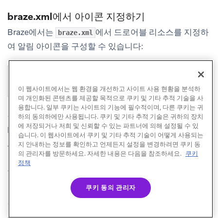
braze.xml에서 아이콘 지정하기
Braze에서는
에서 드로어블 리소스를 지정하
braze.xml
여 알림 아이콘을 구성할 수 있습니다:
1

<drawable
name=
"com_braze_push_small_notification_icon
<drawable
name=
"com_braze_push_large_notification_icon
이 웹사이트에서는 웹 환경을 개선하고 사이트 사용 현황을 분석하
며 개인화된 콘텐츠를 제공할 목적으로 쿠키 및 기타 추적 기술을 사
용합니다. 일부 쿠키는 사이트의 기능에 필수적이며, 다른 쿠키는 귀
작은 알림 아이콘 설정은 필수입니다.
설정하지 않으면
하의 동의하에만 사용됩니다. 쿠키 및 기타 추적 기술은 귀하의 장치
에 저장되거나 저희 및 신뢰할 수 있는 파트너에 의해 설정될 수 있
Braze는 기본적으로 앱 아이콘을 작은 알림 아이콘으로
습니다. 이 웹사이트에서 쿠키 및 기타 추적 기술이 어떻게 사용되는
사용하며, 이는 최적의 표시가 아닐 수 있습니다.
지 안내하는 정보를 확인하고 언제든지 설정을 변경하려면 쿠키 동
의 관리자를 방문하세요. 자세한 내용은 다음을 참조하세요.
쿠키
정책
큰 알림 아이콘 설정은 선택 사항이지만 권장됩니다.
쿠키 동의 관리자
아이콘 강조 색상 지정하기