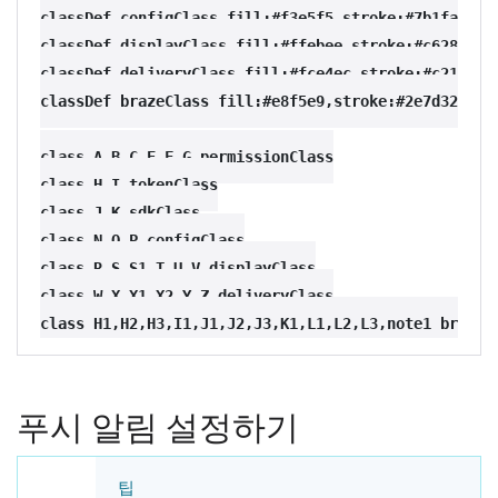
classDef configClass fill:#f3e5f5,stroke:#7b1fa2,str
classDef displayClass fill:#ffebee,stroke:#c62828,st
classDef deliveryClass fill:#fce4ec,stroke:#c2185b,s
classDef brazeClass fill:#e8f5e9,stroke:#2e7d32,stro
class A,B,C,E,F,G permissionClass

class H,I tokenClass

class J,K sdkClass

class N,O,P configClass

class R,S,S1,T,U,V displayClass

class W,X,X1,X2,Y,Z deliveryClass

푸시 알림 설정하기
팁