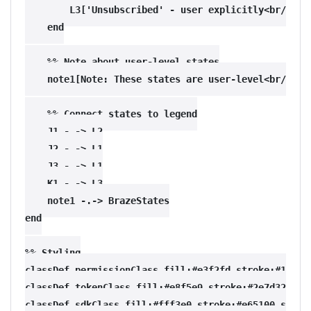
        L3['Unsubscribed' - user explicitly<br/>opte
    end

    %% Note about user-level states

    note1[Note: These states are user-level<br/>and 
    %% Connect states to legend

    J1 -.-> L2

    J2 -.-> L1

    J3 -.-> L1

    K1 -.-> L3

    note1 -.-> BrazeStates

end

%% Styling

classDef permissionClass fill:#e3f2fd,stroke:#1565c0
classDef tokenClass fill:#e8f5e9,stroke:#2e7d32,stro
classDef sdkClass fill:#fff3e0,stroke:#e65100,stroke