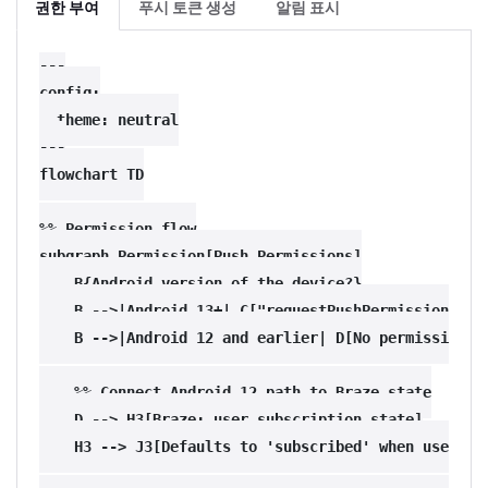
권한 부여
푸시 토큰 생성
알림 표시
---

config:

  theme: neutral

---

flowchart TD

%% Permission flow

subgraph Permission[Push Permissions]

    B{Android version of the device?}

    B -->|Android 13+| C["requestPushPermissionPromp
    B -->|Android 12 and earlier| D[No permissions r
    %% Connect Android 12 path to Braze state

    D --> H3[Braze: user subscription state]

    H3 --> J3[Defaults to 'subscribed' when user pro