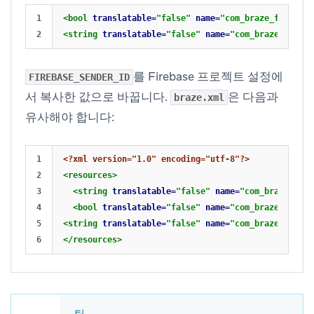
1

<bool
translatable=
"false"
name=
"com_braze_firebase
<string
translatable=
"false"
name=
"com_braze_fireba
를 Firebase 프로젝트 설정에
FIREBASE_SENDER_ID
서 복사한 값으로 바꿉니다.
은 다음과
braze.xml
유사해야 합니다:
1

<?xml version="1.0" encoding="utf-8"?>
2

<resources>
3

<string
translatable=
"false"
name=
"com_braze_api_
4

<bool
translatable=
"false"
name=
"com_braze_fireba
5

<string
translatable=
"false"
name=
"com_braze_fireba
</resources>