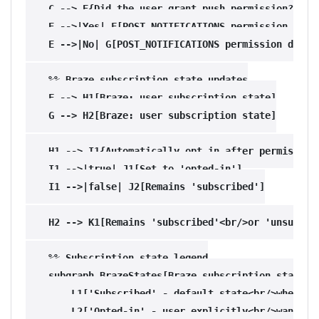
    C --> E{Did the user grant push permission?}

    E -->|Yes| F[POST_NOTIFICATIONS permission grant
    E -->|No| G[POST_NOTIFICATIONS permission denied
    %% Braze subscription state updates

    F --> H1[Braze: user subscription state]

    G --> H2[Braze: user subscription state]

    H1 --> I1{Automatically opt in after permission 
    I1 -->|true| J1[Set to 'opted-in']

    I1 -->|false| J2[Remains 'subscribed']

    H2 --> K1[Remains 'subscribed'<br/>or 'unsubscri
    %% Subscription state legend

    subgraph BrazeStates[Braze subscription states]

        L1['Subscribed' - default state<br/>when use
        L2['Opted-in' - user explicitly<br/>wants pu