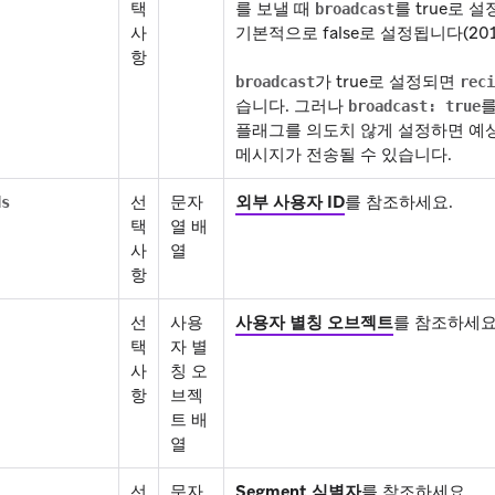
택
를 보낼 때
를 true로 
broadcast
사
기본적으로 false로 설정됩니다(2017
항
가 true로 설정되면
broadcast
reci
습니다. 그러나
를
broadcast: true
플래그를 의도치 않게 설정하면 예
메시지가 전송될 수 있습니다.
선
문자
외부 사용자 ID
를 참조하세요.
ds
택
열 배
사
열
항
선
사용
사용자 별칭 오브젝트
를 참조하세요
택
자 별
사
칭 오
항
브젝
트 배
열
선
문자
Segment 식별자
를 참조하세요.