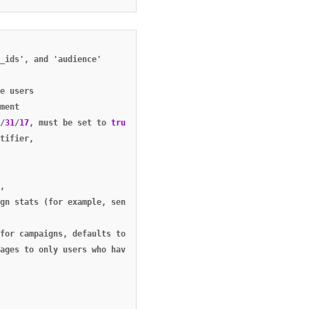
_ids'
,
and
'audience'
e
users
ment
/
31
/
17
,
must
be
set
to
true
if
no
external_user_ids
or
aliases
a
tifier
,
,
gn
stats
(for
example
,
sends
,
clicks
,
bounces
,
etc).
see
campaig
for
campaigns
,
defaults
to
false
,
ages
to
only
users
who
have
opted
in
('opted_in')
,
only
users
wh