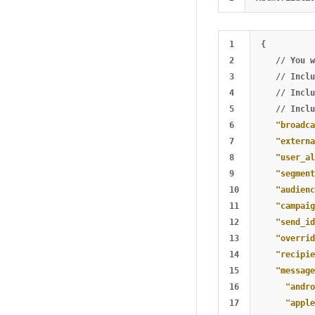
1

{
2

//
You
w
3

//
Inclu
4

//
Inclu
5

//
Inclu
6

"broadca
7

"externa
8

"user_al
9

"segment
10

"audienc
11

"campaig
12

"send_id
13

"overrid
14

"recipie
15

"message
16

"andro
17

"apple