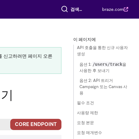
전체 검색
braze.com
이 페이지에
API 호출을 통한 신규 사용자
생성
류를 신고하려면 페이지 오른
옵션 1:
/users/track
을
사용한 후 보내기
옵션 2: API 트리거
Campaign 또는 Canvas 사
내기
용
필수 조건
사용량 제한
요청 본문
CORE ENDPOINT
요청 매개변수