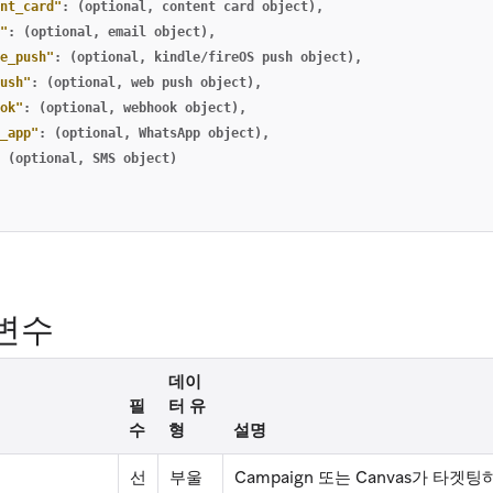
nt_card"
:
(optional
,
content
card
object)
,
"
:
(optional
,
email
object)
,
e_push"
:
(optional
,
kindle/fireOS
push
object)
,
ush"
:
(optional
,
web
push
object)
,
ok"
:
(optional
,
webhook
object)
,
_app"
:
(optional
,
WhatsApp
object)
,
(optional
,
SMS
object)
변수
데이
필
터 유
수
형
설명
선
부울
Campaign 또는 Canvas가 타겟