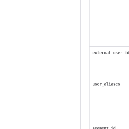
external_user_i
user_aliases
segment_id