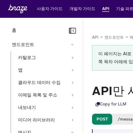
사용자 가이드
개발자 가이드
API
기술 파
홈
API
>
엔드포인트
>
엔드포인트
이 페이지는 AI
카탈로그
쪽 목차 아래에 
앱
클라우드 데이터 수집
API만
이메일 목록 및 주소
Copy for LLM
내보내기
POST
/messa
미디어 라이브러리
메시지