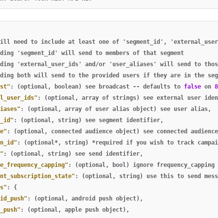
ill
need
to
include
at
least
one
of
'segment_id'
,
'external_user
ding
'segment_id'
will
send
to
members
of
that
segment
ding
'external_user_ids'
and/or
'user_aliases'
will
send
to
thos
ding
both
will
send
to
the
provided
users
if
they
are
in
the
seg
st"
:
(optional
,
boolean)
see
broadcast
--
defaults
to
false
on
8
l_user_ids"
:
(optional
,
array
of
strings)
see
external
user
iden
iases"
:
(optional
,
array
of
user
alias
object)
see
user
alias
,
_id"
:
(optional
,
string)
see
segment
identifier
,
e"
:
(optional
,
connected
audience
object)
see
connected
audience
n_id"
:
(optional*
,
string)
*required
if
you
wish
to
track
campai
"
:
(optional
,
string)
see
send
identifier
,
e_frequency_capping"
:
(optional
,
bool)
ignore
frequency_capping
nt_subscription_state"
:
(optional
,
string)
use
this
to
send
mess
s"
:
{
id_push"
:
(optional
,
android
push
object)
,
_push"
:
(optional
,
apple
push
object)
,