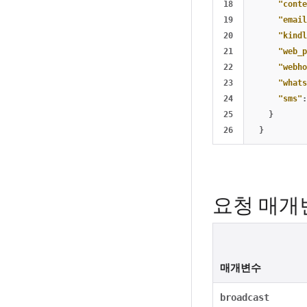
18

"conte
19

"email
20

"kindl
21

"web_p
22

"webho
23

"whats
24

"sms"
:
25

}
}
요청 매개
매개변수
broadcast